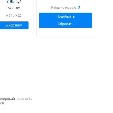
7,95
руб
Тепловой и
3
Найдено товаров:
электромагнитный
(3)
без НДС
9,54 с НДС
Подобрать
Сбросить
В корзину
 широкий перечень
тся