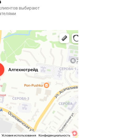
в
клиентов выбирают
пателями