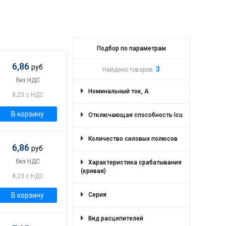
Подбор по параметрам
6,86
руб
3
Найдено товаров:
без НДС
Номинальный ток, А
8,23 с НДС
10
(1)
В корзину
Отключающая способность Icu
25
(1)
20
(1)
6
(3)
Количество силовых полюсов
6,86
руб
1
(3)
без НДС
Характеристика срабатывания
(кривая)
8,23 с НДС
C, от 5 до 10 х Iном
(3)
В корзину
Серия
АЕ 1031
(3)
Вид расцепителей