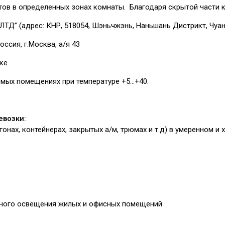
тов в определенных зонах комнаты. Благодаря скрытой части 
ЛТД” (адрес: КНР, 518054, Шэньчжэнь, Наньшань Дистрикт, Чуан
оссия, г.Москва, а/я 43
ке
емых помещениях при температуре +5…+40.
евозки:
гонах, контейнерах, закрытых а/м, трюмах и т.д) в умеренном и
тного освещения жилых и офисных помещений