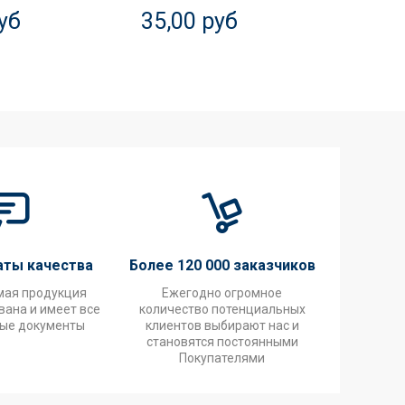
уб
35,00 руб
20,0
аты качества
Более 120 000 заказчиков
мая продукция
Ежегодно огромное
ана и имеет все
количество потенциальных
ые документы
клиентов выбирают нас и
становятся постоянными
Покупателями