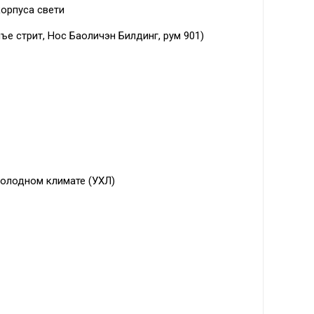
корпуса свети
ъе стрит, Нос Баоличэн Билдинг, рум 901)
 холодном климате (УХЛ)