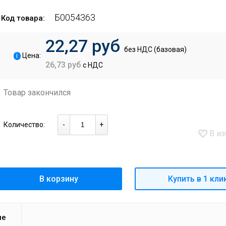
Б0054363
Код товара:
22,27 руб
без НДС (базовая)
i
Цена:
26,73 руб
с НДС
Товар закончился
Количество:
-
+
В из
В корзину
Купить в 1 кли
ие