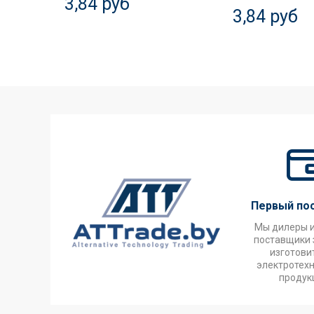
3,84 руб
3,84 руб
Первый по
Мы дилеры 
поставщики 
изготови
электротех
продук