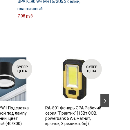
ЭРА KL90 WH MR16/GU5.3 белый,
пластиковый
7,08 руб
СУПЕР
СУПЕР
ЦЕНА
ЦЕНА
/WH Подсветка
RA-801 Фонарь ЭРА Рабочий
SIMPLE
ной под лампу
серия "Практик" [15Вт COB,
Автома
ний, цвет
powerbank 6 Ач, магнит,
выключ
й (40/800)
крючок, 3 режима, бл] (
диффер
3P+N 63