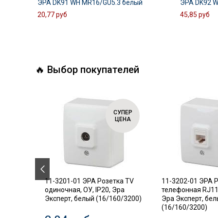
ЭРА DK91 WH MR16/GU5.3 белый
ЭРА DK92 W
20,77 руб
45,85 руб
🔥 Выбор покупателей
СУПЕР
СУПЕР
ЦЕНА
ЦЕНА
.18
11-3201-01 ЭРА Розетка TV
11-3202-01 ЭРА 
ель,
одиночная, ОУ, IP20, Эра
телефонная RJ11,
Эксперт, белый (16/160/3200)
Эра Эксперт, бе
(16/160/3200)