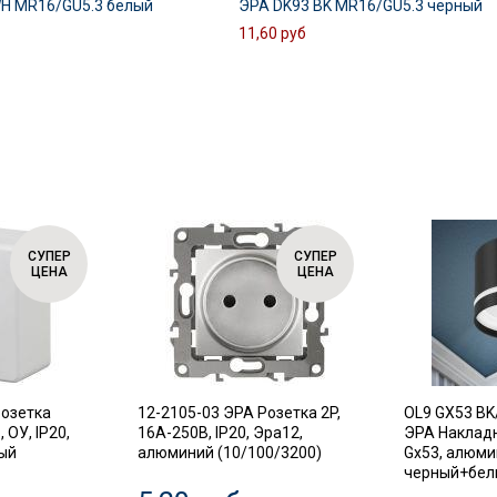
H MR16/GU5.3 белый
ЭРА DK93 BK MR16/GU5.3 черный
11,60 руб
СУПЕР
СУПЕР
ЦЕНА
ЦЕНА
Розетка
12-2105-03 ЭРА Розетка 2P,
OL9 GX53 BK
 ОУ, IP20,
16A-250В, IP20, Эра12,
ЭРА Наклад
лый
алюминий (10/100/3200)
Gx53, алюми
черный+белы