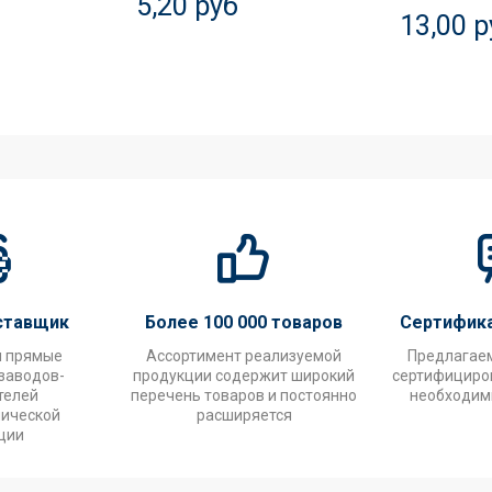
5,20 руб
13,00 р
ставщик
Более 100 000 товаров
Сертифик
и прямые
Ассортимент реализуемой
Предлагае
заводов-
продукции содержит широкий
сертифициров
телей
перечень товаров и постоянно
необходим
нической
расширяется
ции