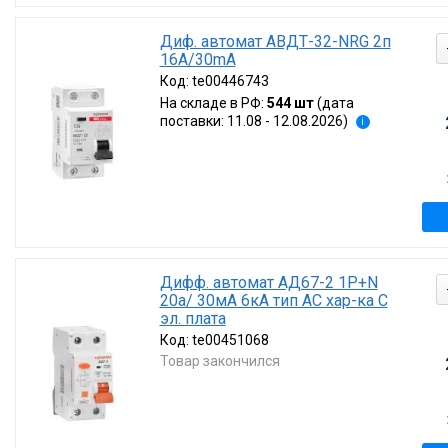
Диф. автомат АВДТ-32-NRG 2п
16А/30mA
Код:
te00446743
На складе в РФ:
544 шт
(дата
поставки: 11.08 - 12.08.2026)
i
Дифф. автомат АД67-2 1P+N
20а/ 30мА 6кА тип AC хар-ка C
эл. плата
Код:
te00451068
Товар закончился