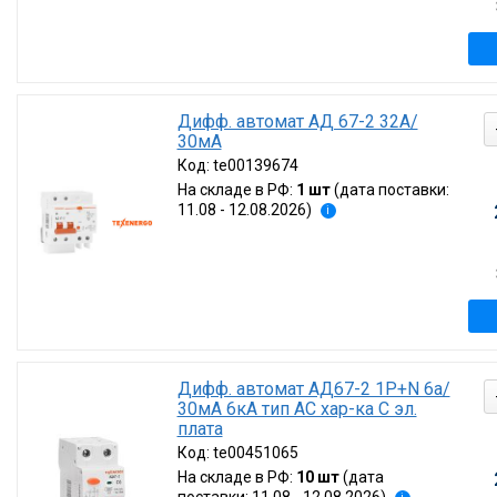
Дифф. автомат АД 67-2 32А/
30мА
Код:
te00139674
На складе в РФ:
1 шт
(дата поставки:
11.08 - 12.08.2026)
i
Дифф. автомат АД67-2 1P+N 6а/
30мА 6кА тип AC хар-ка C эл.
плата
Код:
te00451065
На складе в РФ:
10 шт
(дата