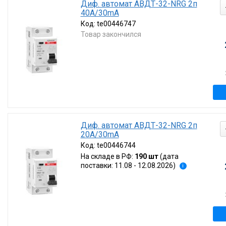
Диф. автомат АВДТ-32-NRG 2п
40А/30mA
Код:
te00446747
Товар закончился
Диф. автомат АВДТ-32-NRG 2п
20А/30mA
Код:
te00446744
На складе в РФ:
190 шт
(дата
поставки: 11.08 - 12.08.2026)
i