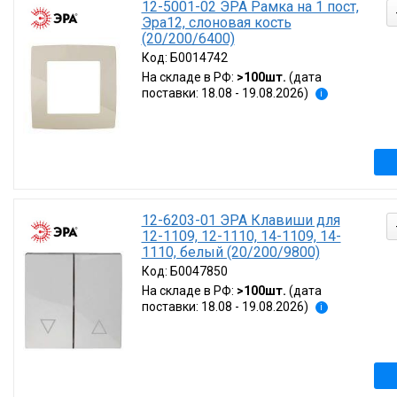
12-5001-02 ЭРА Рамка на 1 пост,
Лайм
(5)
не применимо
Эра12, слоновая кость
голубой
(5)
нет
(101)
(20/200/6400)
ультрамарин
(5
есть
(57)
Количество постов
Титан
(30)
Код:
Б0014742
не используетс
На складе в РФ:
>100шт.
(дата
не применимо
поставки: 18.08 - 19.08.2026)
i
1
(113)
2
(30)
3
(26)
4
(26)
Найдено товаров:
5
(25)
Под
Сбр
12-6203-01 ЭРА Клавиши для
12-1109, 12-1110, 14-1109, 14-
1110, белый (20/200/9800)
Код:
Б0047850
На складе в РФ:
>100шт.
(дата
поставки: 18.08 - 19.08.2026)
i