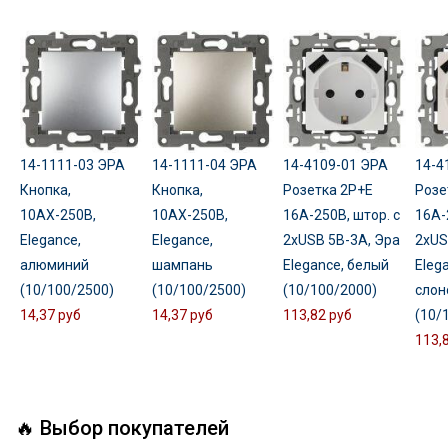
14-1111-03 ЭРА
14-1111-04 ЭРА
14-4109-01 ЭРА
14-4
Кнопка,
Кнопка,
Розетка 2P+E
Розе
10АХ-250В,
10АХ-250В,
16A-250В, штор. с
16A-
Elegance,
Elegance,
2xUSB 5В-3А, Эра
2xUS
алюминий
шампань
Elegance, белый
Eleg
(10/100/2500)
(10/100/2500)
(10/100/2000)
слон
14,37 руб
14,37 руб
113,82 руб
(10/
113,
🔥 Выбор покупателей