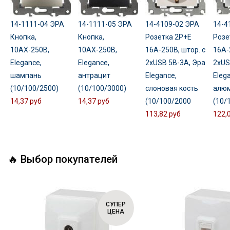
14-1111-04 ЭРА
14-1111-05 ЭРА
14-4109-02 ЭРА
14-4
Кнопка,
Кнопка,
Розетка 2P+E
Розе
10АХ-250В,
10АХ-250В,
16A-250В, штор. с
16A-
Elegance,
Elegance,
2xUSB 5В-3А, Эра
2xUS
шампань
антрацит
Elegance,
Eleg
(10/100/2500)
(10/100/3000)
слоновая кость
алю
14,37 руб
14,37 руб
(10/100/2000
(10/
113,82 руб
122,
🔥 Выбор покупателей
СУПЕР
ЦЕНА