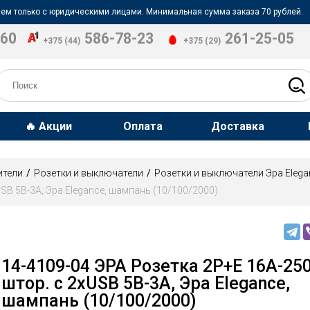
ем только с юридическими лицами. Минимальная сумма заказа 70 рублей.
-60
586-78-23
261-25-05
+375 (44)
+375 (29)
🔥 Акции
Оплата
Доставка
ители
Розетки и выключатели
Розетки и выключатели Эра Elega
USB 5В-3А, Эра Elegance, шампань (10/100/2000)
14-4109-04 ЭРА Розетка 2P+E 16A-250
штор. с 2xUSB 5В-3А, Эра Elegance,
шампань (10/100/2000)