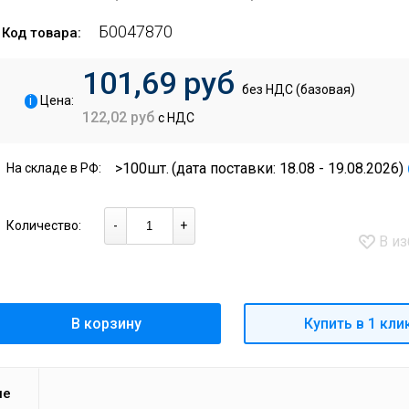
Б0047870
Код товара:
101,69 руб
без НДС (базовая)
i
Цена:
122,02 руб
с НДС
>100шт.
(дата поставки: 18.08 - 19.08.2026)
На складе в РФ:
Количество:
-
+
В из
В корзину
Купить в 1 кли
ие