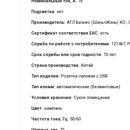
Номинальный ток, А:
16
Подсветка:
нет
Производитель:
АТЛ Бизнес (ШэньчЖэнь) КО.,
Сертификат соответствия EAC:
есть
Служба по работе с потребителями:
121467, Р
Срок службы или срок годности:
10 лет
Страна производства:
Китай
Тип изделия:
Розетка силовая с USB
Тип клемм:
автоматические (безвинтовые)
Условия хранения:
Сухое помещение
Цвет:
шампань
Частота тока, Гц:
50/60
Ширина, мм:
75