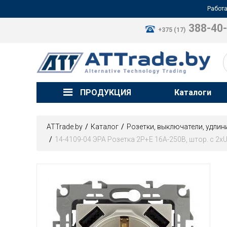
Работа
388-40
+375 (17)
ПРОДУКЦИЯ
Каталоги
ATTrade.by
Каталог
Розетки, выключатели, удлин
14-4109-04 ЭРА Розетка 2P+E 16A-250В, штор. с 2x