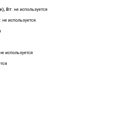
), Вт:
не используется
:
не используется
я
не используется
ется