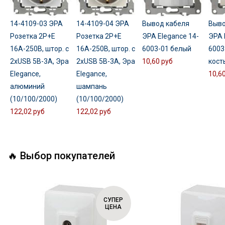
14-4109-03 ЭРА
14-4109-04 ЭРА
Вывод кабеля
Выво
Розетка 2P+E
Розетка 2P+E
ЭРА Elegance 14-
ЭРА 
16A-250В, штор. с
16A-250В, штор. с
6003-01 белый
6003
2xUSB 5В-3А, Эра
2xUSB 5В-3А, Эра
10,60 руб
кост
Elegance,
Elegance,
10,6
алюминий
шампань
(10/100/2000)
(10/100/2000)
122,02 руб
122,02 руб
🔥 Выбор покупателей
СУПЕР
ЦЕНА