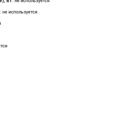
), Вт:
не используется
:
не используется
я
ется