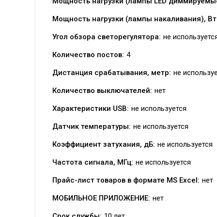
Мощность нагрузки (лампы LED диммируемые
Мощность нагрузки (лампы накаливания), Вт
Угол обзора светорегулятора:
не используетс
Количество постов:
4
Дистанция срабатывания, метр:
не использу
Количество выключателей:
нет
Характеристики USB:
не используется
Датчик температуры:
не используется
Коэффициент затухания, дБ:
не используется
Частота сигнала, МГц:
не используется
Прайс-лист товаров в формате MS Excel:
нет
МОБИЛЬНОЕ ПРИЛОЖЕНИЕ:
нет
Срок службы:
10 лет