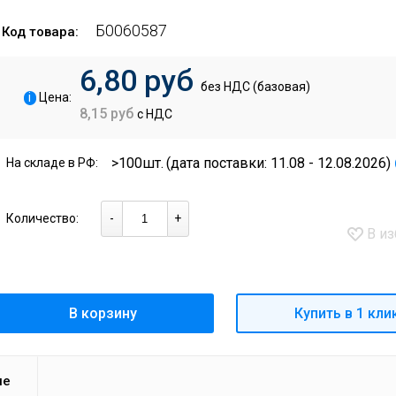
Б0060587
Код товара:
6,80 руб
без НДС (базовая)
i
Цена:
8,15 руб
с НДС
>100шт.
(дата поставки: 11.08 - 12.08.2026)
На складе в РФ:
Количество:
-
+
В из
В корзину
Купить в 1 кли
ие