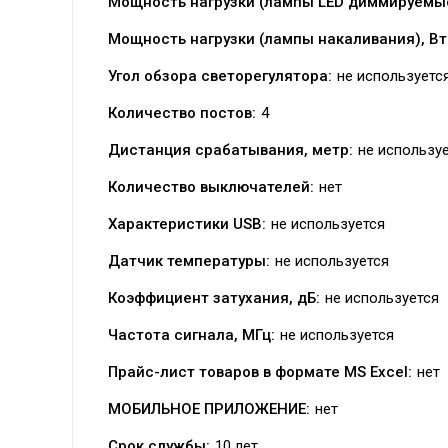
Мощность нагрузки (лампы LED диммируемые
Мощность нагрузки (лампы накаливания), Вт
Угол обзора светорегулятора:
не используетс
Количество постов:
4
Дистанция срабатывания, метр:
не использу
Количество выключателей:
нет
Характеристики USB:
не используется
Датчик температуры:
не используется
Коэффициент затухания, дБ:
не используется
Частота сигнала, МГц:
не используется
Прайс-лист товаров в формате MS Excel:
нет
МОБИЛЬНОЕ ПРИЛОЖЕНИЕ:
нет
Срок службы:
10 лет