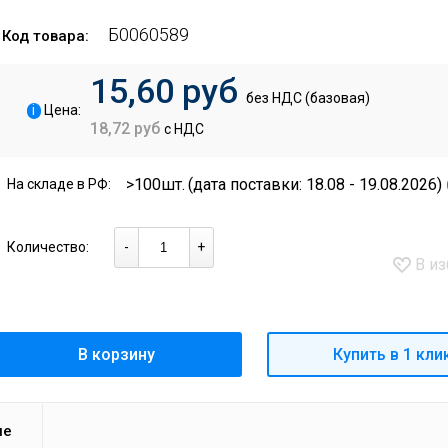
Б0060589
Код товара:
15,60 руб
без НДС (базовая)
i
Цена:
18,72 руб
с НДС
>100шт.
(дата поставки: 18.08 - 19.08.2026)
На складе в РФ:
Количество:
-
+
В из
В корзину
Купить в 1 кли
ие