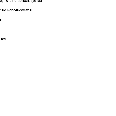
), Вт:
не используется
:
не используется
я
ется