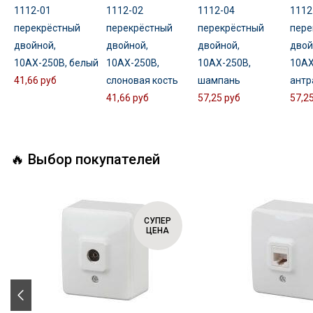
1112-01
1112-02
1112-04
1112
перекрёстный
перекрёстный
перекрёстный
пере
двойной,
двойной,
двойной,
двой
10АХ-250В, белый
10АХ-250В,
10АХ-250В,
10АХ
41,66 руб
слоновая кость
шампань
антр
41,66 руб
57,25 руб
57,2
🔥 Выбор покупателей
СУПЕР
ЦЕНА