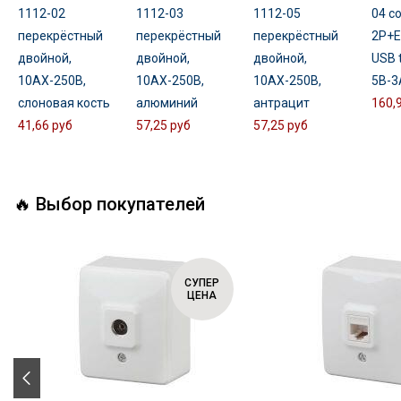
1112-02
1112-03
1112-05
04 с
перекрёстный
перекрёстный
перекрёстный
2P+E
двойной,
двойной,
двойной,
USB 
10АХ-250В,
10АХ-250В,
10АХ-250В,
5В-3
слоновая кость
алюминий
антрацит
160,
41,66 руб
57,25 руб
57,25 руб
🔥 Выбор покупателей
СУПЕР
ЦЕНА