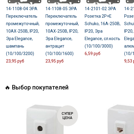
14-1108-04 ЭРА
14-1108-05 ЭРА
14-2101-02 ЭРА
14-2
Переключатель
Переключатель
Розетка 2P+E
Розе
промежуточный,
промежуточный,
Schuko, 16A-250В,
Schu
10АХ-250В, IP20,
10АХ-250В, IP20,
IP20, Эра
IP20,
Эра Elegance,
Эра Elegance,
Elegance, сл.кость
Eleg
шампань
антрацит
(10/100/3000)
алю
(10/100/3200)
(10/100/1600)
6,59 руб
(10/
23,95 руб
23,95 руб
9,53 
🔥 Выбор покупателей
СУПЕР
ЦЕНА