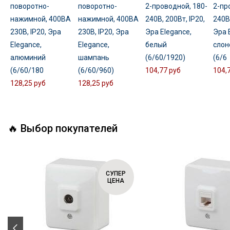
поворотно-
поворотно-
2-проводной, 180-
2-пр
нажимной, 400ВА
нажимной, 400ВА
240В, 200Вт, IP20,
240В,
230В, IP20, Эра
230В, IP20, Эра
Эра Elegance,
Эра 
Elegance,
Elegance,
белый
слон
алюминий
шампань
(6/60/1920)
(6/6
(6/60/180
(6/60/960)
104,77 руб
104,
128,25 руб
128,25 руб
🔥 Выбор покупателей
СУПЕР
ЦЕНА