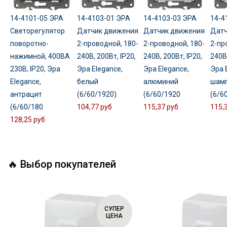
14-4101-05 ЭРА
14-4103-01 ЭРА
14-4103-03 ЭРА
14-4
Светорегулятор
Датчик движения
Датчик движения
Датч
поворотно-
2-проводной, 180-
2-проводной, 180-
2-пр
нажимной, 400ВА
240В, 200Вт, IP20,
240В, 200Вт, IP20,
240В,
230В, IP20, Эра
Эра Elegance,
Эра Elegance,
Эра 
Elegance,
белый
алюминий
шам
антрацит
(6/60/1920)
(6/60/1920
(6/6
(6/60/180
104,77 руб
115,37 руб
115,
128,25 руб
🔥 Выбор покупателей
СУПЕР
ЦЕНА