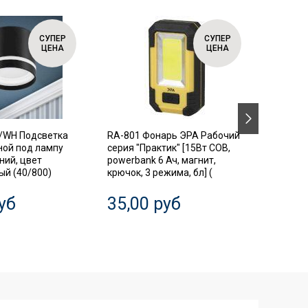
СУПЕР
СУПЕР
ЦЕНА
ЦЕНА
/WH Подсветка
RA-801 Фонарь ЭРА Рабочий
SIMPLE
ной под лампу
серия "Практик" [15Вт COB,
Автома
ний, цвет
powerbank 6 Ач, магнит,
выключ
й (40/800)
крючок, 3 режима, бл] (
диффер
3P+N 63
уб
35,00 руб
20,0