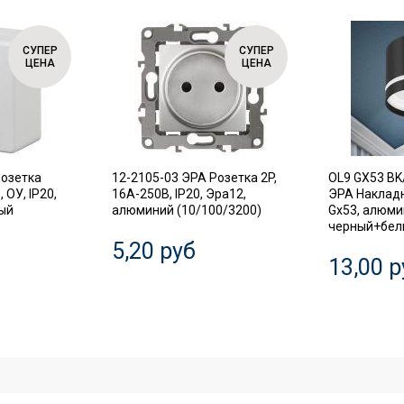
СУПЕР
СУПЕР
ЦЕНА
ЦЕНА
Розетка
12-2105-03 ЭРА Розетка 2P,
OL9 GX53 BK
 ОУ, IP20,
16A-250В, IP20, Эра12,
ЭРА Наклад
лый
алюминий (10/100/3200)
Gx53, алюми
черный+белы
5,20 руб
13,00 р