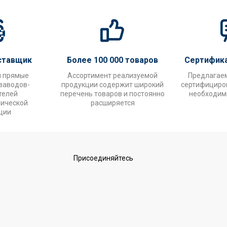
ставщик
Более 100 000 товаров
Сертифик
и прямые
Ассортимент реализуемой
Предлагае
заводов-
продукции содержит широкий
сертифициров
телей
перечень товаров и постоянно
необходим
нической
расширяется
ции
Присоединяйтесь