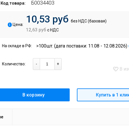
Б0034403
Код товара:
10,53 руб
без НДС (базовая)
i
Цена:
12,63 руб
с НДС
>100шт.
(дата поставки: 11.08 - 12.08.2026)
На складе в РФ:
Количество:
-
+
В из
В корзину
Купить в 1 кли
ие