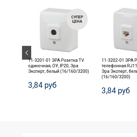
СУПЕР
СУПЕР
ЦЕНА
ЦЕНА
.18
11-3201-01 ЭРА Розетка TV
11-3202-01 ЭРА 
ель,
одиночная, ОУ, IP20, Эра
телефонная RJ11,
Эксперт, белый (16/160/3200)
Эра Эксперт, бе
(16/160/3200)
3,84 руб
3,84 руб