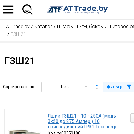
Подбор по пар
Найдено товаров:
ATTrade.by
Каталог
Шкафы, щиты, боксы
Щитовое о
Степень защиты (I
IP 54
(17)
ГЗШ21
IP 31
(17)
Номинальный ток,
340
(8)
475
(10)
ГЗШ21
625
(10)
850
(4)
275
(2)
Серия
ГЗШ
(34)
Производитель
Сортировать по:
Фильтр
Цена
Техэнерго
(38)
Наличие товара
Найдено товаров:
Под
Ящик ГЗШ21 - 10 - 250А (медь
3х20 до 275 Ампер ) 10
Сбр
присоединений IP31 Texenergo
Код:
te00359188