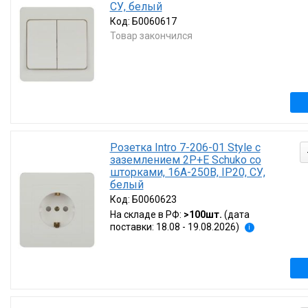
СУ, белый
Код:
Б0060617
Товар закончился
Розетка Intro 7-206-01 Style с
заземлением 2P+E Schuko со
шторками, 16А-250В, IP20, СУ,
белый
Код:
Б0060623
На складе в РФ:
>100шт.
(дата
поставки: 18.08 - 19.08.2026)
i