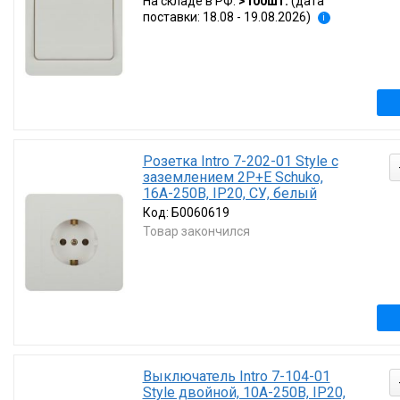
На складе в РФ:
>100шт.
(дата
поставки: 18.08 - 19.08.2026)
i
Розетка Intro 7-202-01 Style с
заземлением 2P+E Schuko,
16А-250В, IP20, СУ, белый
Код:
Б0060619
Товар закончился
Выключатель Intro 7-104-01
Style двойной, 10А-250В, IP20,