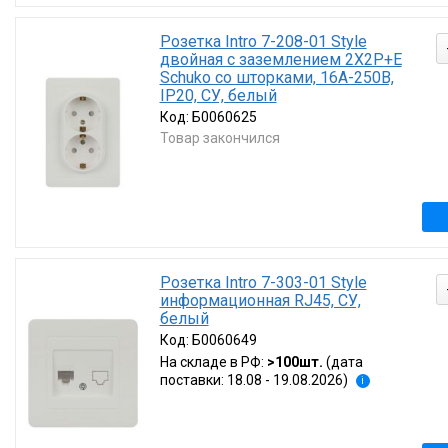
Розетка Intro 7-208-01 Style
двойная с заземлением 2X2P+E
Schuko со шторками, 16А-250В,
IP20, СУ, белый
Код:
Б0060625
Товар закончился
Розетка Intro 7-303-01 Style
информационная RJ45, СУ,
белый
Код:
Б0060649
На складе в РФ:
>100шт.
(дата
поставки: 18.08 - 19.08.2026)
i