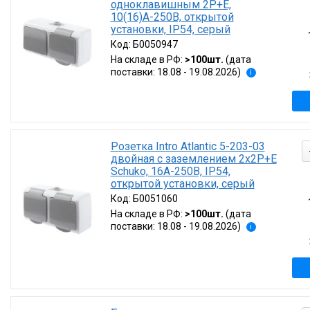
одноклавишным 2P+E,
10(16)А-250В, открытой
установки, IP54, серый
Код:
Б0050947
На складе в РФ:
>100шт.
(дата
поставки: 18.08 - 19.08.2026)
i
Розетка Intro Atlantic 5-203-03
двойная с заземлением 2х2P+E
Schuko, 16А-250В, IP54,
открытой установки, серый
Код:
Б0051060
На складе в РФ:
>100шт.
(дата
поставки: 18.08 - 19.08.2026)
i