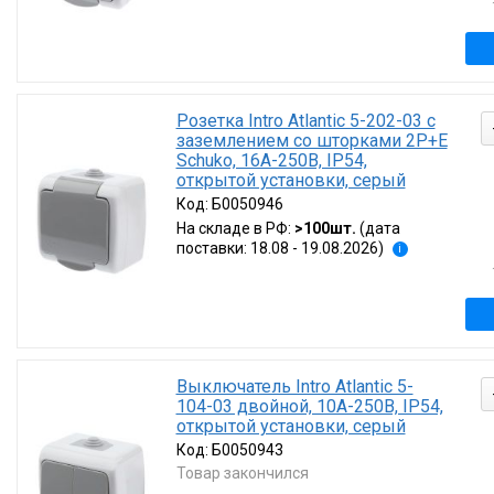
Розетка Intro Atlantic 5-202-03 с
заземлением со шторками 2P+E
Schuko, 16А-250В, IP54,
открытой установки, серый
Код:
Б0050946
На складе в РФ:
>100шт.
(дата
поставки: 18.08 - 19.08.2026)
i
Выключатель Intro Atlantic 5-
104-03 двойной, 10А-250В, IP54,
открытой установки, серый
Код:
Б0050943
Товар закончился