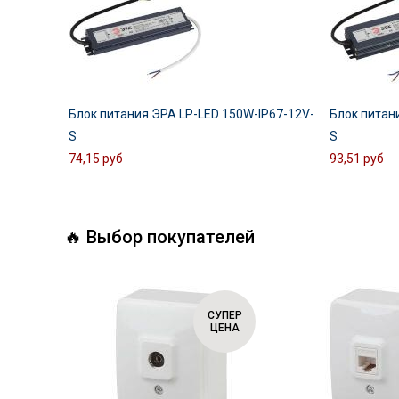
Блок питания ЭРА LP-LED 150W-IP67-12V-
Блок питан
S
S
74,15 руб
93,51 руб
🔥 Выбор покупателей
СУПЕР
СУПЕР
ЦЕНА
ЦЕНА