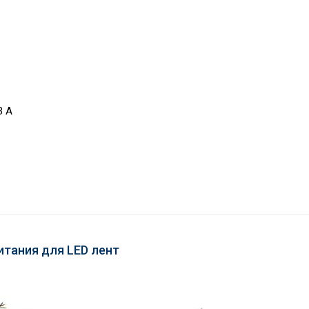
3 A
итания для LED лент