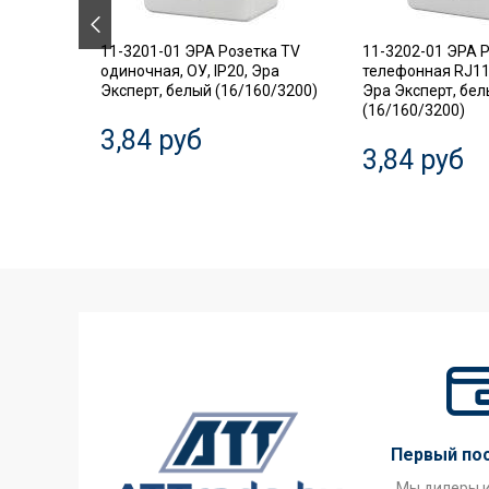
.18
11-3201-01 ЭРА Розетка TV
11-3202-01 ЭРА 
ель,
одиночная, ОУ, IP20, Эра
телефонная RJ11,
Эксперт, белый (16/160/3200)
Эра Эксперт, бе
(16/160/3200)
3,84 руб
3,84 руб
Первый по
Мы дилеры 