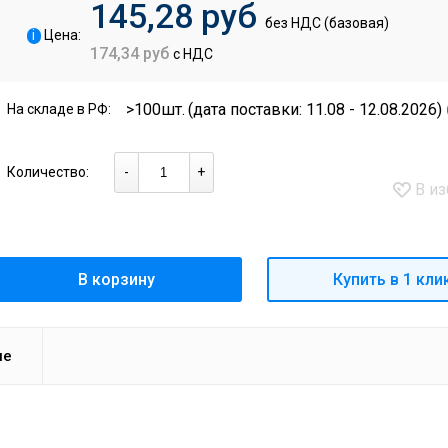
145,28 руб
без НДС (базовая)
i
Цена:
174,34 руб
с НДС
>100шт.
(дата поставки: 11.08 - 12.08.2026)
На складе в РФ:
Количество:
-
+
В из
В корзину
Купить в 1 кли
ие