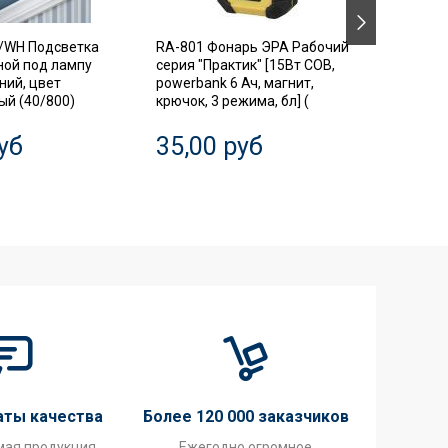
/WH Подсветка
RA-801 Фонарь ЭРА Рабочий
SIMPLE
ной под лампу
серия "Практик" [15Вт COB,
Автома
ний, цвет
powerbank 6 Ач, магнит,
выключ
й (40/800)
крючок, 3 режима, бл] (
диффер
3P+N 63
уб
35,00 руб
20,0
аты качества
Более 120 000 заказчиков
мая продукция
Ежегодно огромное