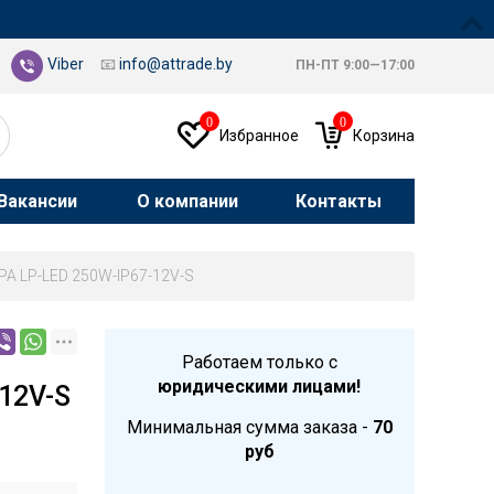
Viber
📧
info@attrade.by
ПН-ПТ 9:00—17:00
0
0
Избранное
Корзина
Вакансии
О компании
Контакты
РА LP-LED 250W-IP67-12V-S
Работаем только с
юридическими лицами!
12V-S
Минимальная сумма заказа -
70
руб