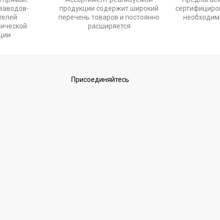
заводов-
продукции содержит широкий
сертифициров
телей
перечень товаров и постоянно
необходим
нической
расширяется
ции
Присоединяйтесь