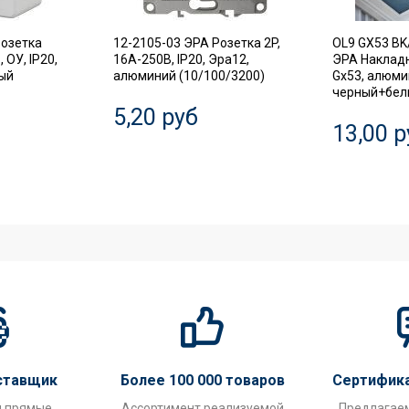
Розетка
12-2105-03 ЭРА Розетка 2P,
OL9 GX53 BK
 ОУ, IP20,
16A-250В, IP20, Эра12,
ЭРА Наклад
лый
алюминий (10/100/3200)
Gx53, алюми
черный+белы
5,20 руб
13,00 р
ставщик
Более 100 000 товаров
Сертифик
и прямые
Ассортимент реализуемой
Предлагае