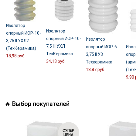
Изолятор
Изолятор
опорный ИОР-10-
опорный ИОР-10-
Изолятор
3,75 II УХЛ2
7,5 III УХЛ
опорный ИОР-6-
Изол
(ТехКерамика)
ТехКерамика
3,75 II У3
опор
18,98 руб
34,13 руб
Техкерамика
(арм
18,87 руб
(Тех
9,90 
🔥 Выбор покупателей
СУПЕР
ЦЕНА