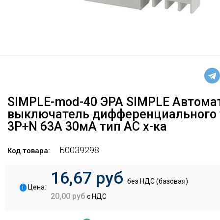
SIMPLE-mod-40 ЭРА SIMPLE Автома
выключатель дифференциального 
3P+N 63А 30мА тип АС х-ка
Б0039298
Код товара:
16,67 руб
без НДС (базовая)
i
Цена:
20,00 руб
с НДС