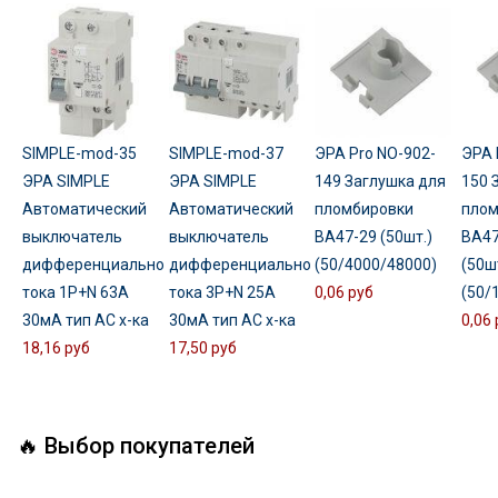
SIMPLE-mod-35
SIMPLE-mod-37
ЭРА Pro NO-902-
ЭРА 
ЭРА SIMPLE
ЭРА SIMPLE
149 Заглушка для
150 
Автоматический
Автоматический
пломбировки
плом
выключатель
выключатель
ВА47-29 (50шт.)
ВА47
дифференциального
дифференциального
(50/4000/48000)
(50ш
тока 1P+N 63А
тока 3P+N 25А
0,06 руб
(50/
30мА тип АС х-ка
30мА тип АС х-ка
0,06 
18,16 руб
17,50 руб
🔥 Выбор покупателей