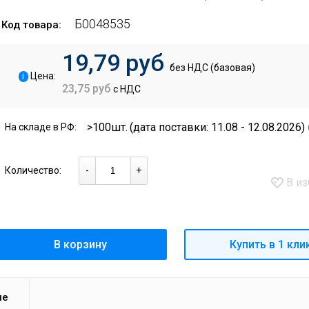
Б0048535
Код товара:
19,79 руб
без НДС (базовая)
i
Цена:
23,75 руб
с НДС
>100шт.
(дата поставки: 11.08 - 12.08.2026)
На складе в РФ:
Количество:
-
+
В из
В корзину
Купить в 1 кли
ие