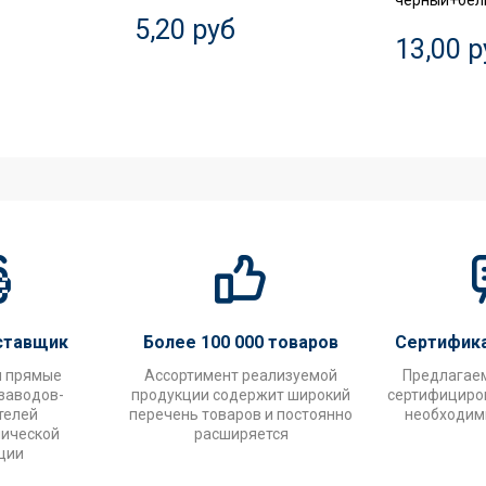
черный+белы
5,20 руб
13,00 р
ставщик
Более 100 000 товаров
Сертифик
и прямые
Ассортимент реализуемой
Предлагае
заводов-
продукции содержит широкий
сертифициров
телей
перечень товаров и постоянно
необходим
нической
расширяется
ции