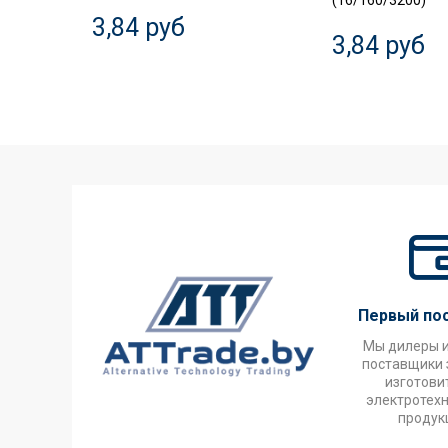
(16/160/3200)
3,84 руб
3,84 руб
Первый по
Мы дилеры 
поставщики 
изготови
электротех
продук