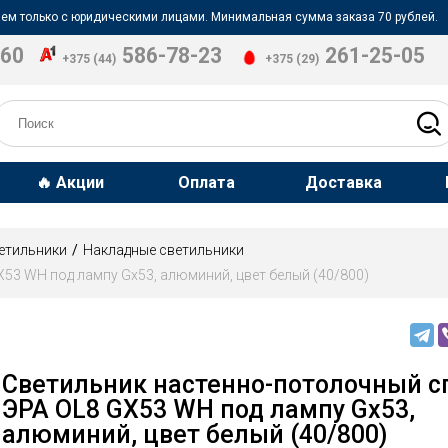
ем только с юридическими лицами. Минимальная сумма заказа 70 рублей.
-60
586-78-23
261-25-05
+375 (44)
+375 (29)
🔥 Акции
Оплата
Доставка
етильники
Накладные светильники
53 WH под лампу Gx53, алюминий, цвет белый (40/800)
Светильник настенно-потолочный с
ЭРА OL8 GX53 WH под лампу Gx53,
алюминий, цвет белый (40/800)