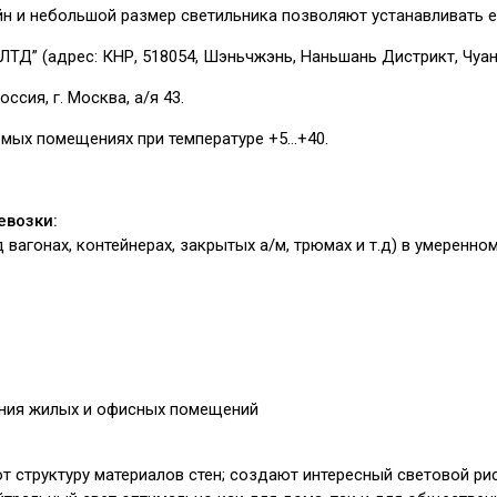
йн и небольшой размер светильника позволяют устанавливать 
ЛТД” (адрес: КНР, 518054, Шэньчжэнь, Наньшань Дистрикт, Чуан
оссия, г. Москва, а/я 43.
емых помещениях при температуре +5…+40.
евозки:
/д вагонах, контейнерах, закрытых а/м, трюмах и т.д) в умеренн
ния жилых и офисных помещений
 структуру материалов стен; создают интересный световой рис