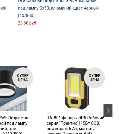
OL8 GX53 BK Подсветка ЭРА Накладной
ний,
под лампу Gx53, алюминий, цвет черный
(40/800)
23,60 руб
СУПЕР
СУПЕР
ЦЕНА
ЦЕНА
/WH Подсветка
RA-801 Фонарь ЭРА Рабочий
SIMPLE
ной под лампу
серия "Практик" [15Вт COB,
Автома
ний, цвет
powerbank 6 Ач, магнит,
выключ