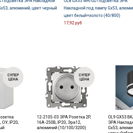
K Подсветка ЭРА Накладной
OL8 GX53 WH/GD Подсветка ЭРА
Gx53, алюминий, цвет черный
Накладной под лампу Gx53, алюми
цвет белый+золото (40/800)
17,92 руб
СУПЕР
СУПЕР
ЦЕНА
ЦЕНА
Розетка
12-2105-03 ЭРА Розетка 2P,
OL9 GX53 BK
 ОУ, IP20,
16A-250В, IP20, Эра12,
ЭРА Наклад
лый
алюминий (10/100/3200)
Gx53, алюми