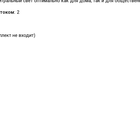
йтральный свет оптимально как для дома, так и для обществен
током:
2
плект не входит)