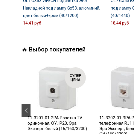
OL7 GX53 WH/CH Подсветка ЭРА
OL7 GX53 B
Накладной под лампу Gx53, алюминий,
под лампу 
цвет белый+хром (40/1200)
(40/1440)
14,41 руб
18,44 руб
🔥 Выбор покупателей
СУПЕР
СУПЕР
ЦЕНА
ЦЕНА
.18
11-3201-01 ЭРА Розетка TV
11-3202-01 ЭРА 
ель,
одиночная, ОУ, IP20, Эра
телефонная RJ11,
Эксперт, белый (16/160/3200)
Эра Эксперт, бе