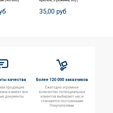
й (40/800)
крючок, 3 режима, бл] (
диффер
3P+N 63
уб
35,00 руб
20,0
аты качества
Более 120 000 заказчиков
мая продукция
Ежегодно огромное
ана и имеет все
количество потенциальных
ые документы
клиентов выбирают нас и
становятся постоянными
Покупателями