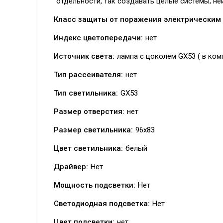
отдельности, так создавать целые системы; не
Класс защиты от поражения электрическим 
Индекс цветопередачи:
нет
Источник света:
лампа с цоколем GX53 ( в ком
Тип рассеивателя:
нет
Тип светильника:
GX53
Размер отверстия:
нет
Размер светильника:
96x83
Цвет светильника:
белый
Драйвер:
Нет
Мощность подсветки:
Нет
Светодиодная подсветка:
Нет
Цвет подсветки:
нет