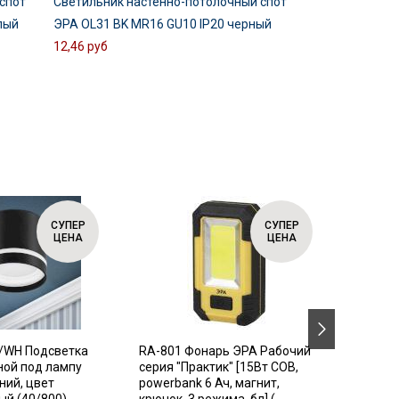
спот
Светильник настенно-потолочный спот
лый
ЭРА OL31 BK MR16 GU10 IP20 черный
12,46 руб
СУПЕР
СУПЕР
ЦЕНА
ЦЕНА
/WH Подсветка
RA-801 Фонарь ЭРА Рабочий
SIMPLE
ной под лампу
серия "Практик" [15Вт COB,
Автома
ний, цвет
powerbank 6 Ач, магнит,
выключ