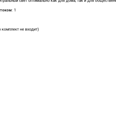
йтральный свет оптимально как для дома, так и для обществен
током:
1
 комплект не входит)