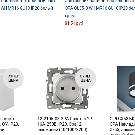
 настенно-потолочный спот
Светильник настенно-потолочный 
 WH MR16 GU10 IP20 белый
ЭРА OL35-3 WH MR16 GU10 IP20 бе
хром
81,51 руб
СУПЕР
СУПЕР
ЦЕНА
ЦЕНА
Розетка
12-2105-03 ЭРА Розетка 2P,
OL9 GX53 BK
 ОУ, IP20,
16A-250В, IP20, Эра12,
ЭРА Наклад
лый
алюминий (10/100/3200)
Gx53, алюми