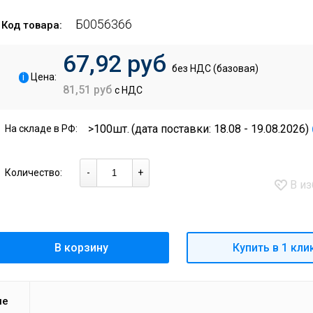
Б0056366
Код товара:
67,92 руб
без НДС (базовая)
i
Цена:
81,51 руб
с НДС
>100шт.
(дата поставки: 18.08 - 19.08.2026)
На складе в РФ:
Количество:
-
+
В из
В корзину
Купить в 1 кли
ие