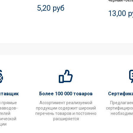
черный+белы
5,20 руб
13,00 р
ставщик
Более 100 000 товаров
Сертифик
и прямые
Ассортимент реализуемой
Предлагае
заводов-
продукции содержит широкий
сертифициров
телей
перечень товаров и постоянно
необходим
нической
расширяется
ции