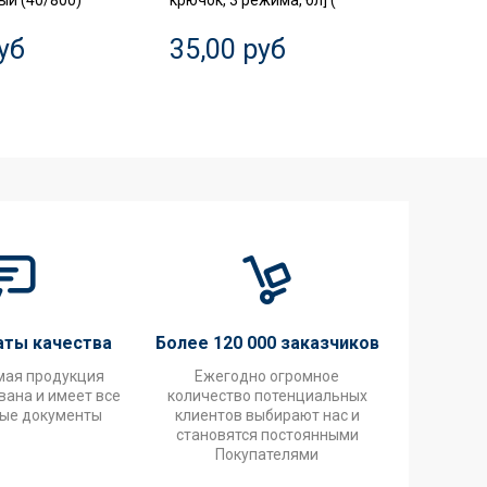
й (40/800)
крючок, 3 режима, бл] (
диффер
3P+N 63
уб
35,00 руб
20,0
аты качества
Более 120 000 заказчиков
мая продукция
Ежегодно огромное
ана и имеет все
количество потенциальных
ые документы
клиентов выбирают нас и
становятся постоянными
Покупателями