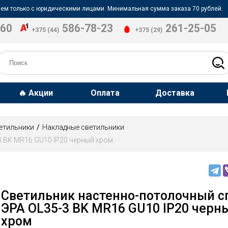
ем только с юридическими лицами. Минимальная сумма заказа 70 рублей.
-60
586-78-23
261-25-05
+375 (44)
+375 (29)
🔥 Акции
Оплата
Доставка
етильники
Накладные светильники
3 BK MR16 GU10 IP20 черный хром
Светильник настенно-потолочный с
ЭРА OL35-3 BK MR16 GU10 IP20 черн
хром