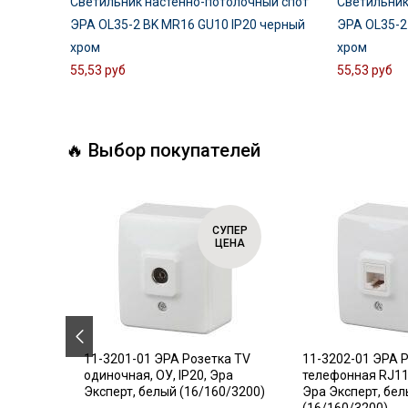
Светильник настенно-потолочный спот
Светильник
ЭРА OL35-2 BK MR16 GU10 IP20 черный
ЭРА OL35-2
хром
хром
55,53 руб
55,53 руб
🔥 Выбор покупателей
СУПЕР
СУПЕР
ЦЕНА
ЦЕНА
.18
11-3201-01 ЭРА Розетка TV
11-3202-01 ЭРА 
ель,
одиночная, ОУ, IP20, Эра
телефонная RJ11,
Эксперт, белый (16/160/3200)
Эра Эксперт, бе