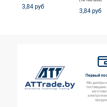
(16/160/3200)
3,84 руб
3,84 руб
Первый по
Мы дилеры 
поставщики 
изготови
электротех
продук