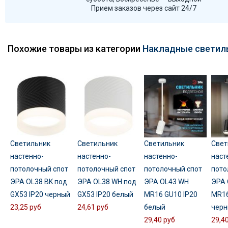
Прием заказов через сайт 24/7
Похожие товары из категории
Накладные светил
Светильник
Светильник
Светильник
Свет
настенно-
настенно-
настенно-
наст
потолочный спот
потолочный спот
потолочный спот
пото
ЭРА OL38 BK под
ЭРА OL38 WH под
ЭРА OL43 WH
ЭРА 
GX53 IP20 черный
GX53 IP20 белый
MR16 GU10 IP20
MR16
23,25 руб
24,61 руб
белый
черн
29,40 руб
29,4