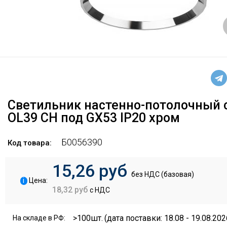
Светильник настенно-потолочный 
OL39 CH под GX53 IP20 хром
Б0056390
Код товара:
15,26 руб
без НДС (базовая)
i
Цена:
18,32 руб
с НДС
>100шт.
(дата поставки: 18.08 - 19.08.202
На складе в РФ: