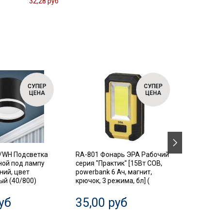
32,28 руб
СУПЕР
СУПЕР
ЦЕНА
ЦЕНА
/WH Подсветка
RA-801 Фонарь ЭРА Рабочий
SIMPLE
ной под лампу
серия "Практик" [15Вт COB,
Автома
ний, цвет
powerbank 6 Ач, магнит,
выключ
й (40/800)
крючок, 3 режима, бл] (
диффер
3P+N 63
уб
35,00 руб
20,0