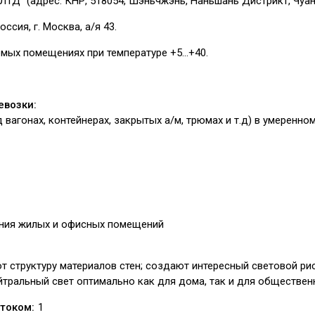
ЛТД” (адрес: КНР, 518054, Шэньчжэнь, Наньшань Дистрикт, Чуан
оссия, г. Москва, а/я 43.
емых помещениях при температуре +5…+40.
евозки:
/д вагонах, контейнерах, закрытых а/м, трюмах и т.д) в умеренн
ния жилых и офисных помещений
 структуру материалов стен; создают интересный световой рис
йтральный свет оптимально как для дома, так и для обществен
током:
1