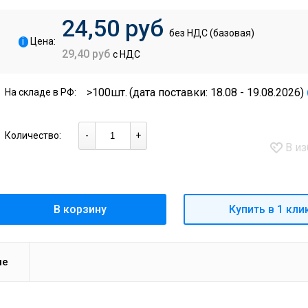
24,50 руб
без НДС (базовая)
i
Цена:
29,40 руб
с НДС
>100шт.
(дата поставки: 18.08 - 19.08.2026)
На складе в РФ:
Количество:
-
+
В из
В корзину
Купить в 1 кли
ие