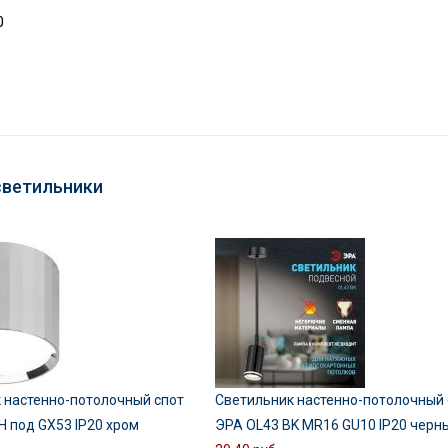
0
светильники
 настенно-потолочный спот
Светильник настенно-потолочный 
H под GX53 IP20 хром
ЭРА OL43 BK MR16 GU10 IP20 черн