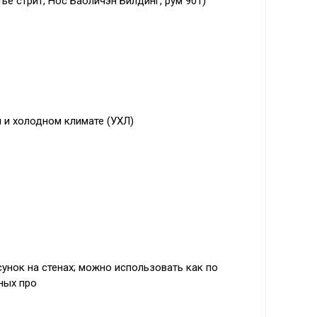
ъе стрит, Нос Баоличэн Билдинг, рум 901)
ом и холодном климате (УХЛ)
унок на стенах; можно использовать как по
ных про