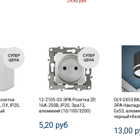
29,40 руб
СУПЕР
СУПЕР
ЦЕНА
ЦЕНА
Розетка
12-2105-03 ЭРА Розетка 2P,
OL9 GX53 BK
 ОУ, IP20,
16A-250В, IP20, Эра12,
ЭРА Наклад
лый
алюминий (10/100/3200)
Gx53, алюми
черный+белы
5,20 руб
13,00 р