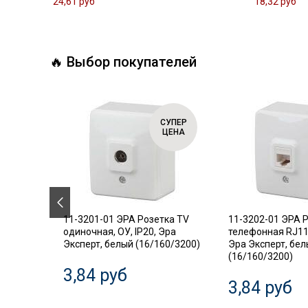
24,61 руб
18,32 руб
🔥 Выбор покупателей
СУПЕР
СУПЕР
ЦЕНА
ЦЕНА
.18
11-3201-01 ЭРА Розетка TV
11-3202-01 ЭРА 
ель,
одиночная, ОУ, IP20, Эра
телефонная RJ11,
Эксперт, белый (16/160/3200)
Эра Эксперт, бе
(16/160/3200)
3,84 руб
3,84 руб