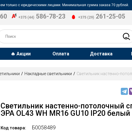
ем только с юридическими лицами. Минимальная сумма заказа 70 рублей.
-60
586-78-23
261-25-05
+375 (44)
+375 (29)
🔥 Акции
Оплата
Доставка
етильники
Накладные светильники
Светильник настенно-потол
Светильник настенно-потолочный с
ЭРА OL43 WH MR16 GU10 IP20 белый
Б0058489
Код товара: