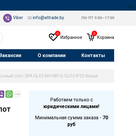
Viber
📧
info@attrade.by
ПН-ПТ 9:00—17:00
0
0
Избранное
Корзина
Вакансии
О компании
Контакты
очный спот ЭРА OL43 WH MR16 GU10 IP20 белый
Работаем только с
юридическими лицами!
пот
Минимальная сумма заказа -
70
руб