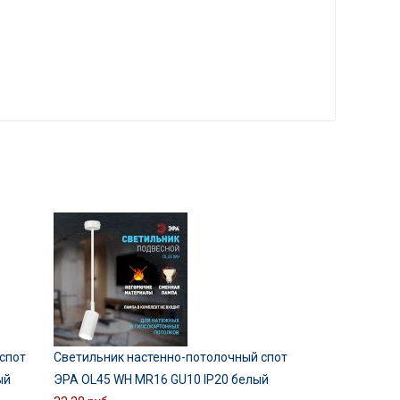
спот
Светильник настенно-потолочный спот
ый
ЭРА OL45 WH MR16 GU10 IP20 белый