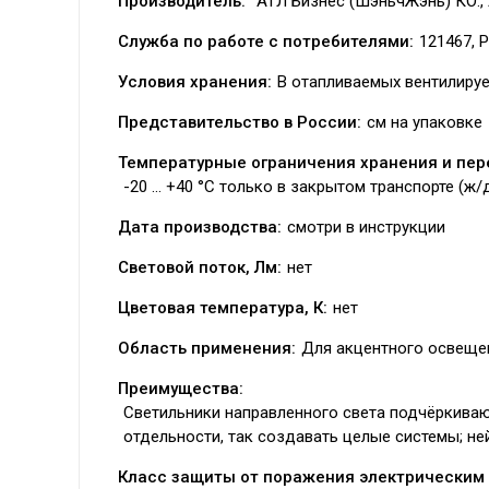
Производитель:
“АТЛ Бизнес (ШэньчЖэнь) КО., 
Служба по работе с потребителями:
121467, Р
Условия хранения:
В отапливаемых вентилиру
Представительство в России:
см на упаковке
Температурные ограничения хранения и пер
-20 ... +40 °C только в закрытом транспорте (ж
Дата производства:
смотри в инструкции
Световой поток, Лм:
нет
Цветовая температура, К:
нет
Область применения:
Для акцентного освеще
Преимущества:
Светильники направленного света подчёркивают
отдельности, так создавать целые системы; не
Класс защиты от поражения электрическим 