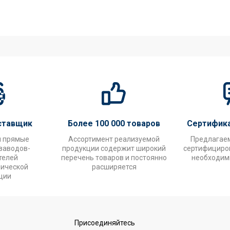
ставщик
Более 100 000 товаров
Сертифик
и прямые
Ассортимент реализуемой
Предлагае
заводов-
продукции содержит широкий
сертифициров
телей
перечень товаров и постоянно
необходим
нической
расширяется
ции
Присоединяйтесь