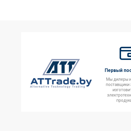
Первый по
Мы дилеры 
поставщики 
изготови
электротех
продук