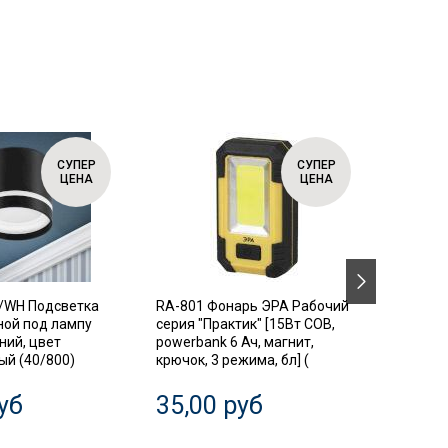
СУПЕР
СУПЕР
ЦЕНА
ЦЕНА
/WH Подсветка
RA-801 Фонарь ЭРА Рабочий
SIMPLE
ной под лампу
серия "Практик" [15Вт COB,
Автома
ний, цвет
powerbank 6 Ач, магнит,
выключ
й (40/800)
крючок, 3 режима, бл] (
диффер
3P+N 63
уб
35,00 руб
20,0