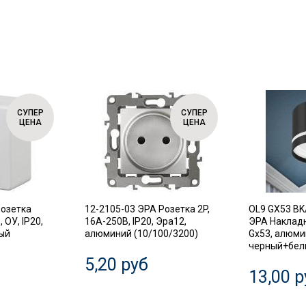
СУПЕР
СУПЕР
ЦЕНА
ЦЕНА
Розетка
12-2105-03 ЭРА Розетка 2P,
OL9 GX53 BK
 ОУ, IP20,
16A-250В, IP20, Эра12,
ЭРА Наклад
лый
алюминий (10/100/3200)
Gx53, алюми
черный+белы
5,20 руб
13,00 р