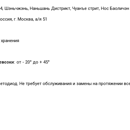
4, Шэньчжэнь, Наньшань Дистрикт, Чуанъе стрит, Нос Баоличэн 
оссия, г. Москва, а/я 51
 хранения
евозки:
от - 20° до + 45°
етодиод. Не требует обслуживания и замены на протяжении вс