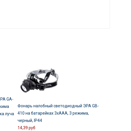
РА GA-
Фонарь налобный светодиодный ЭРА GB-
жима
410 на батарейках 3хААА, 3 режима,
ка луча
черный, IP44
14,39 руб