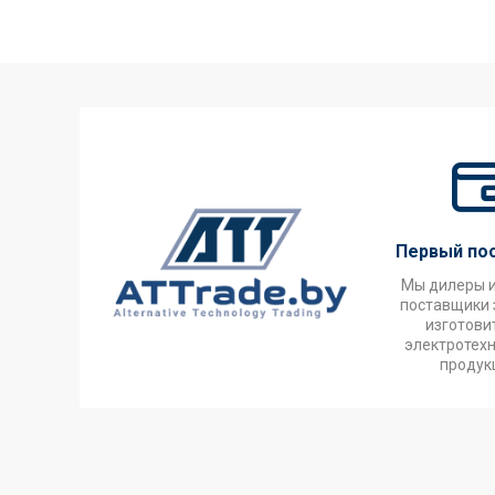
Первый по
Мы дилеры 
поставщики 
изготови
электротех
продук