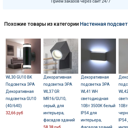
Прием заказов через сайт 24/7
Похожие товары из категории
Настенная подсвет
WL30 GU10 BK
Декоративная
Декоративная
Деко
Подсветка ЭРА
подсветка ЭРА
подсветка ЭРА
подс
Декоративная
WL37 GR
WL41 WH
WL42
подсветка GU10
MR16/GU10,
светодиодная
свет
(40/640)
серый, для
10Вт 3500К белый
10Вт
32,66 руб
интерьера,
IP54 для
черн
фасадов зданий
интерьера,
IP54
58,38 руб
фасадов зданий
инте