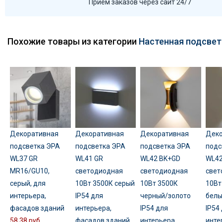
Прием заказов через сайт 24/7
Похожие товары из категории
Настенная подсвет
Декоративная
Декоративная
Декоративная
Деко
подсветка ЭРА
подсветка ЭРА
подсветка ЭРА
подс
WL37 GR
WL41 GR
WL42 BK+GD
WL4
MR16/GU10,
светодиодная
светодиодная
свет
серый, для
10Вт 3500К серый
10Вт 3500К
10Вт
интерьера,
IP54 для
черный/золото
белы
фасадов зданий
интерьера,
IP54 для
IP54
58,38 руб
фасадов зданий
интерьера,
инте