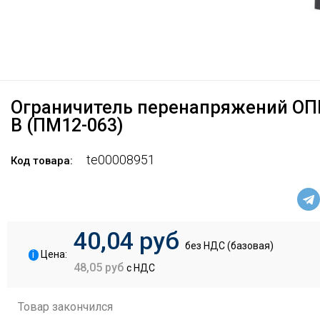
Ограничитель перенапряжений ОПН
В (ПМ12-063)
te00008951
Код товара:
40,04 руб
без НДС (базовая)
i
Цена:
48,05 руб
с НДС
Товар закончился