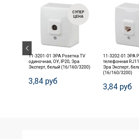
СУПЕР
СУПЕР
ЦЕНА
ЦЕНА
.18
11-3201-01 ЭРА Розетка TV
11-3202-01 ЭРА 
ель,
одиночная, ОУ, IP20, Эра
телефонная RJ11,
Эксперт, белый (16/160/3200)
Эра Эксперт, бе
(16/160/3200)
3,84 руб
3,84 руб