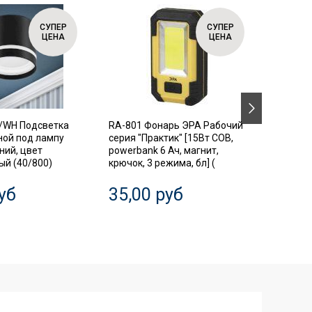
СУПЕР
СУПЕР
ЦЕНА
ЦЕНА
/WH Подсветка
RA-801 Фонарь ЭРА Рабочий
SIMPLE
ной под лампу
серия "Практик" [15Вт COB,
Автома
ний, цвет
powerbank 6 Ач, магнит,
выключ
й (40/800)
крючок, 3 режима, бл] (
диффер
3P+N 63
уб
35,00 руб
20,0