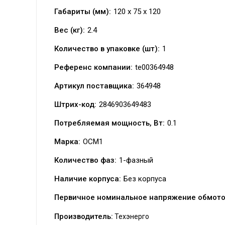
Габариты (мм):
120 x 75 x 120
Вес (кг):
2.4
Количество в упаковке (шт):
1
Референс компании:
te00364948
Артикул поставщика:
364948
Штрих-код:
2846903649483
Потребляемая мощность, Вт:
0.1
Марка:
ОСМ1
Количество фаз:
1-фазный
Наличие корпуса:
Без корпуса
Первичное номинальное напряжение обмото
Производитель:
Техэнерго