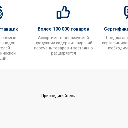
ставщик
Более 100 000 товаров
Сертифик
и прямые
Ассортимент реализуемой
Предлагае
заводов-
продукции содержит широкий
сертифициров
телей
перечень товаров и постоянно
необходим
нической
расширяется
ции
Присоединяйтесь