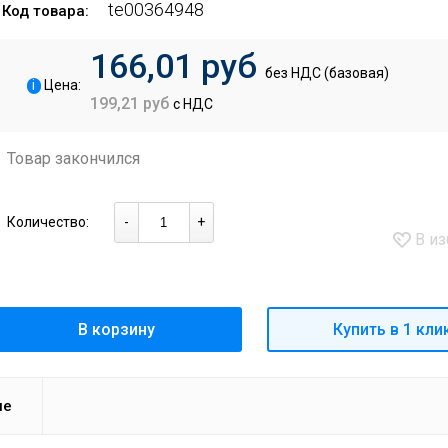
te00364948
Код товара:
166,01 руб
без НДС (базовая)
i
Цена:
199,21 руб
с НДС
Товар закончился
Количество:
-
+
В из
В корзину
Купить в 1 кли
ие