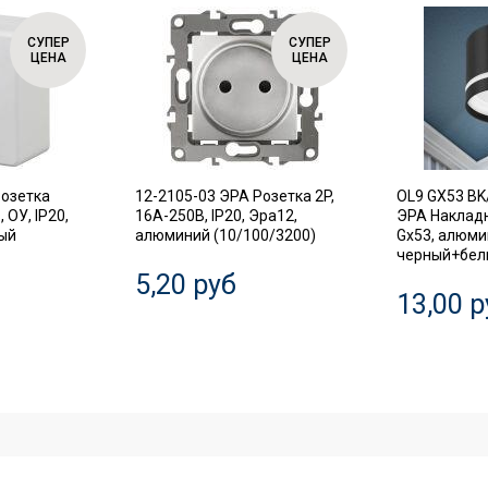
СУПЕР
СУПЕР
ЦЕНА
ЦЕНА
Розетка
12-2105-03 ЭРА Розетка 2P,
OL9 GX53 BK
 ОУ, IP20,
16A-250В, IP20, Эра12,
ЭРА Наклад
лый
алюминий (10/100/3200)
Gx53, алюми
черный+белы
5,20 руб
13,00 р