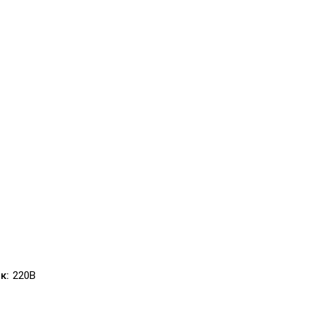
к:
220В