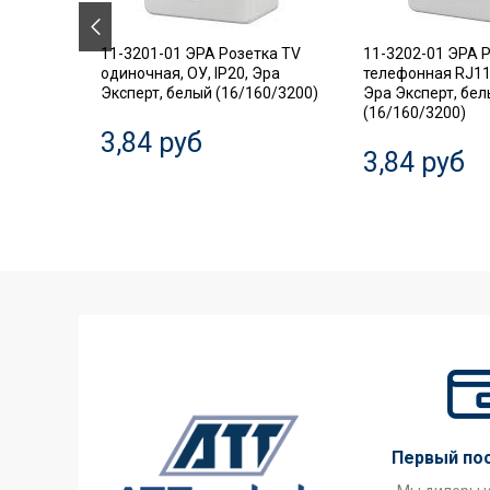
.18
11-3201-01 ЭРА Розетка TV
11-3202-01 ЭРА 
ель,
одиночная, ОУ, IP20, Эра
телефонная RJ11,
Эксперт, белый (16/160/3200)
Эра Эксперт, бе
(16/160/3200)
3,84 руб
3,84 руб
Первый по