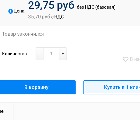
29,75 руб
без НДС (базовая)
i
Цена:
35,70 руб
с НДС
Товар закончился
Количество:
-
+
В из
В корзину
Купить в 1 кли
ие