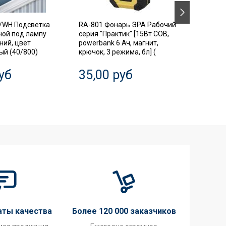
/WH Подсветка
RA-801 Фонарь ЭРА Рабочий
SIMPLE
ной под лампу
серия "Практик" [15Вт COB,
Автома
ний, цвет
powerbank 6 Ач, магнит,
выключ
й (40/800)
крючок, 3 режима, бл] (
диффер
3P+N 63
уб
35,00 руб
20,0
аты качества
Более 120 000 заказчиков