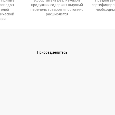
и прямые
Ассортимент реализуемой
Предлагае
заводов-
продукции содержит широкий
сертифициров
телей
перечень товаров и постоянно
необходим
нической
расширяется
ции
Присоединяйтесь