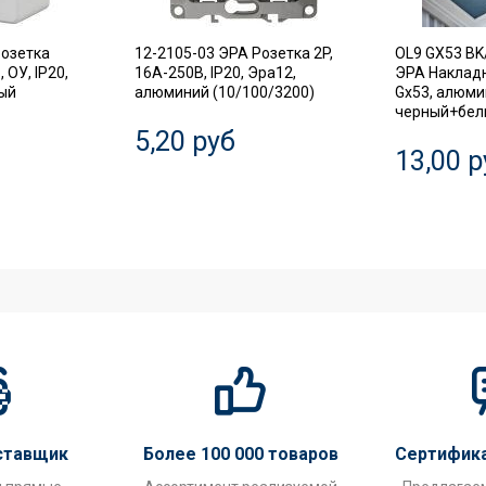
Розетка
12-2105-03 ЭРА Розетка 2P,
OL9 GX53 BK
 ОУ, IP20,
16A-250В, IP20, Эра12,
ЭРА Наклад
лый
алюминий (10/100/3200)
Gx53, алюми
черный+белы
5,20 руб
13,00 р
ставщик
Более 100 000 товаров
Сертифик