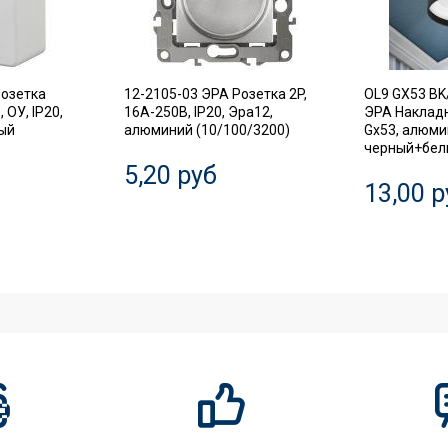
Розетка
12-2105-03 ЭРА Розетка 2P,
OL9 GX53 BK
 ОУ, IP20,
16A-250В, IP20, Эра12,
ЭРА Наклад
лый
алюминий (10/100/3200)
Gx53, алюми
черный+белы
5,20 руб
13,00 р