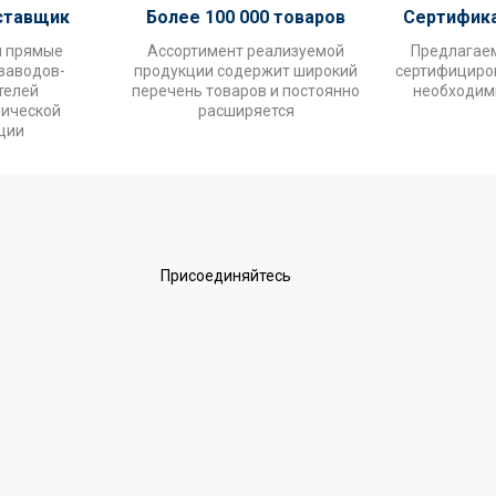
ставщик
Более 100 000 товаров
Сертифик
и прямые
Ассортимент реализуемой
Предлагае
заводов-
продукции содержит широкий
сертифициров
телей
перечень товаров и постоянно
необходим
нической
расширяется
ции
Присоединяйтесь