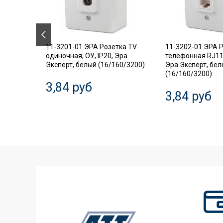
.18
11-3201-01 ЭРА Розетка TV
11-3202-01 ЭРА 
ель,
одиночная, ОУ, IP20, Эра
телефонная RJ11,
Эксперт, белый (16/160/3200)
Эра Эксперт, бе
(16/160/3200)
3,84 руб
3,84 руб