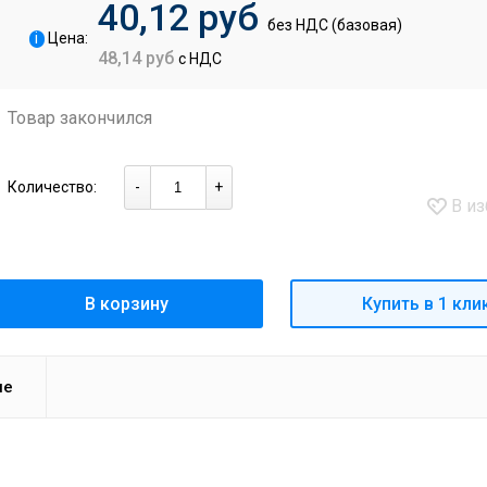
40,12 руб
без НДС (базовая)
i
Цена:
48,14 руб
с НДС
Товар закончился
Количество:
-
+
В из
В корзину
Купить в 1 кли
ие