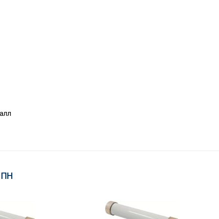
алл
 ПН