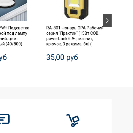
/WH Подсветка
RA-801 Фонарь ЭРА Рабочий
SIMPLE
ной под лампу
серия "Практик" [15Вт COB,
Автома
ний, цвет
powerbank 6 Ач, магнит,
выключ
й (40/800)
крючок, 3 режима, бл] (
диффер
3P+N 63
уб
35,00 руб
20,0