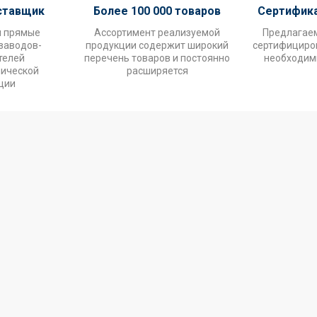
ставщик
Более 100 000 товаров
Сертифик
и прямые
Ассортимент реализуемой
Предлагае
заводов-
продукции содержит широкий
сертифициров
телей
перечень товаров и постоянно
необходим
нической
расширяется
ции