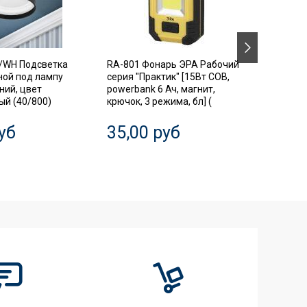
/WH Подсветка
RA-801 Фонарь ЭРА Рабочий
SIMPLE
ной под лампу
серия "Практик" [15Вт COB,
Автома
ний, цвет
powerbank 6 Ач, магнит,
выключ
й (40/800)
крючок, 3 режима, бл] (
диффер
3P+N 63
уб
35,00 руб
20,0