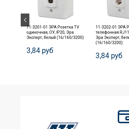
.18
11-3201-01 ЭРА Розетка TV
11-3202-01 ЭРА 
ель,
одиночная, ОУ, IP20, Эра
телефонная RJ11,
Эксперт, белый (16/160/3200)
Эра Эксперт, бе
(16/160/3200)
3,84 руб
3,84 руб