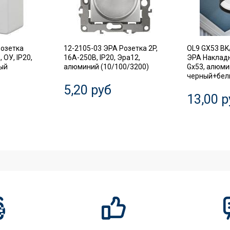
Розетка
12-2105-03 ЭРА Розетка 2P,
OL9 GX53 BK
 ОУ, IP20,
16A-250В, IP20, Эра12,
ЭРА Наклад
лый
алюминий (10/100/3200)
Gx53, алюми
черный+белы
5,20 руб
13,00 р