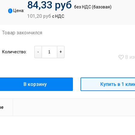
84,33 руб
без НДС (базовая)
i
Цена:
101,20 руб
с НДС
Товар закончился
Количество:
-
+
В из
В корзину
Купить в 1 кли
ие