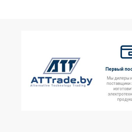
Первый по
Мы дилеры 
поставщики 
изготови
электротех
продук