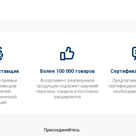
ставщик
Более 100 000 товаров
Сертифик
и прямые
Ассортимент реализуемой
Предлагае
заводов-
продукции содержит широкий
сертифициров
телей
перечень товаров и постоянно
необходим
нической
расширяется
ции
Присоединяйтесь