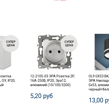
СУПЕР
СУПЕР
ЦЕНА
ЦЕНА
Розетка
12-2105-03 ЭРА Розетка 2P,
OL9 GX53 BK
 ОУ, IP20,
16A-250В, IP20, Эра12,
ЭРА Наклад
лый
алюминий (10/100/3200)
Gx53, алюми
черный+белы
5,20 руб
13,00 р