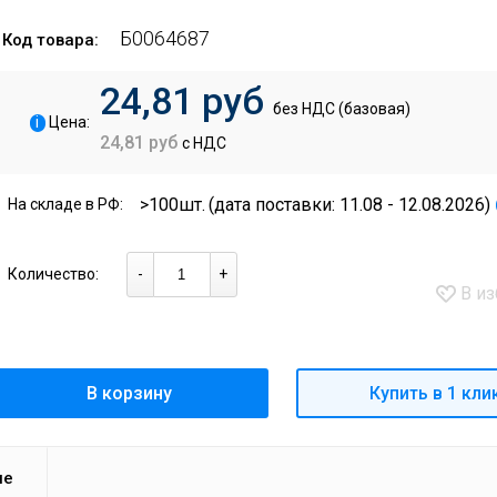
Б0064687
Код товара:
24,81 руб
без НДС (базовая)
i
Цена:
24,81 руб
с НДС
>100шт.
(дата поставки: 11.08 - 12.08.2026)
На складе в РФ:
Количество:
-
+
В из
В корзину
Купить в 1 кли
ие