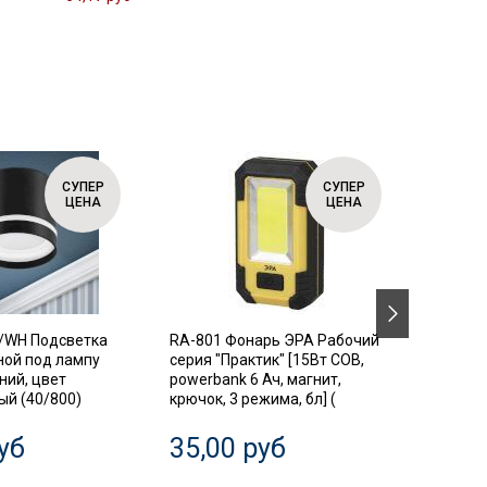
СУПЕР
СУПЕР
ЦЕНА
ЦЕНА
/WH Подсветка
RA-801 Фонарь ЭРА Рабочий
SIMPLE
ной под лампу
серия "Практик" [15Вт COB,
Автома
ний, цвет
powerbank 6 Ач, магнит,
выключ
й (40/800)
крючок, 3 режима, бл] (
диффер
3P+N 63
уб
35,00 руб
20,0