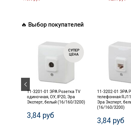
🔥 Выбор покупателей
СУПЕР
СУПЕР
ЦЕНА
ЦЕНА
.18
11-3201-01 ЭРА Розетка TV
11-3202-01 ЭРА 
ель,
одиночная, ОУ, IP20, Эра
телефонная RJ11,
Эксперт, белый (16/160/3200)
Эра Эксперт, бе
(16/160/3200)
3,84 руб
3,84 руб