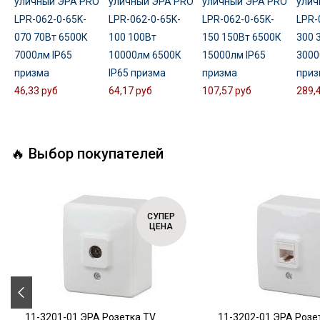
уличный ЭРА PRO
уличный ЭРА PRO
уличный ЭРА PRO
улич
LPR-062-0-65K-
LPR-062-0-65K-
LPR-062-0-65K-
LPR-
070 70Вт 6500К
100 100Вт
150 150Вт 6500К
300 
7000лм IP65
10000лм 6500К
15000лм IP65
3000
призма
IP65 призма
призма
приз
46,33 руб
64,17 руб
107,57 руб
289,
🔥 Выбор покупателей
СУПЕР
ЦЕНА
11-3201-01 ЭРА Розетка TV
11-3202-01 ЭРА Розе