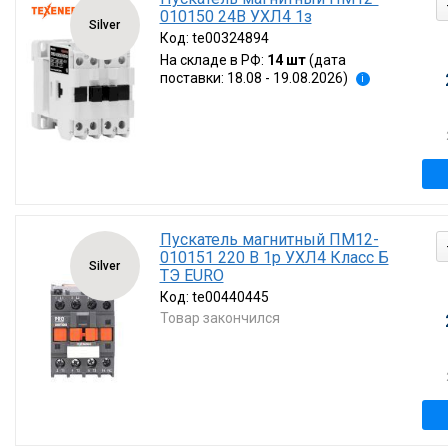
010150 24В УХЛ4 1з
Silver
Код:
te00324894
На складе в РФ:
14 шт
(дата
поставки: 18.08 - 19.08.2026)
i
Пускатель магнитный ПМ12-
010151 220 В 1р УХЛ4 Класс Б
Silver
ТЭ EURO
Код:
te00440445
Товар закончился