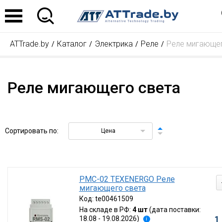
ATTrade.by
Каталог
Электрика
Реле
Реле мигающе
Реле мигающего света
Сортировать по:
Цена
РМС-02 TEXENERGO Реле
мигающего света
Код:
te00461509
На складе в РФ:
4 шт
(дата поставки:
1
18.08 - 19.08.2026)
i