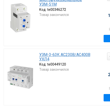
УЗМ-51М
Код:
te00346272
Товар закончился
УЗМ-3-63К AC230В/AC400В
УХЛ4
Код:
te00449120
Товар закончился