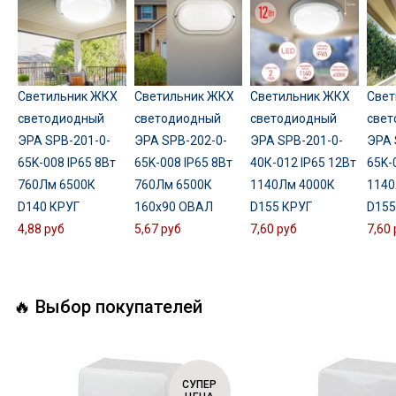
Светильник ЖКХ
Светильник ЖКХ
Светильник ЖКХ
Свет
светодиодный
светодиодный
светодиодный
свет
ЭРА SPB-201-0-
ЭРА SPB-202-0-
ЭРА SPB-201-0-
ЭРА 
65K-008 IP65 8Вт
65K-008 IP65 8Вт
40К-012 IP65 12Вт
65K-
760Лм 6500К
760Лм 6500К
1140Лм 4000К
1140
D140 КРУГ
160x90 ОВАЛ
D155 КРУГ
D155
4,88 руб
5,67 руб
7,60 руб
7,60 
🔥 Выбор покупателей
СУПЕР