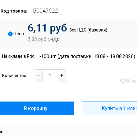
Б0047622
Код товара:
6,11 руб
без НДС (базовая)
i
Цена:
7,33 руб
с НДС
>100шт.
(дата поставки: 18.08 - 19.08.2026)
На складе в РФ:
Количество:
-
+
В из
В корзину
Купить в 1 кли
ие