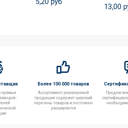
5,20 руб
13,00 р
ставщик
Более 100 000 товаров
Сертифик
и прямые
Ассортимент реализуемой
Предлагае
заводов-
продукции содержит широкий
сертифициров
телей
перечень товаров и постоянно
необходим
нической
расширяется
ции