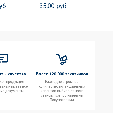
уб
35,00 руб
20,0
аты качества
Более 120 000 заказчиков
мая продукция
Ежегодно огромное
ана и имеет все
количество потенциальных
ые документы
клиентов выбирают нас и
становятся постоянными
Покупателями