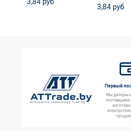
3,84 руб
3,84 руб
Первый по
Мы дилеры 
поставщики 
изготови
электротех
продук