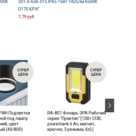
000К
201-0-65К-015 IP65 15Вт 1425Лм 6500К
D175 КРУГ
7,79 руб
СУПЕР
СУПЕР
ЦЕНА
ЦЕНА
/WH Подсветка
RA-801 Фонарь ЭРА Рабочий
SIMPLE
ной под лампу
серия "Практик" [15Вт COB,
Автома
ний, цвет
powerbank 6 Ач, магнит,
выключ
й (40/800)
крючок, 3 режима, бл] (
диффер
3P+N 63