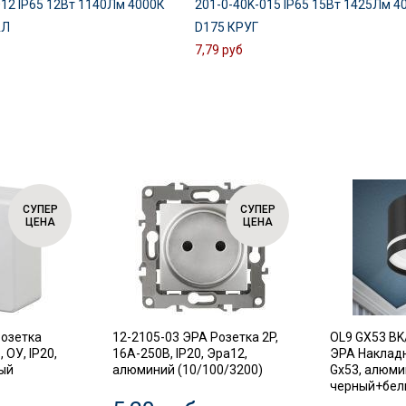
012 IP65 12Вт 1140Лм 4000К
201-0-40K-015 IP65 15Вт 1425Лм 4
АЛ
D175 КРУГ
7,79 руб
СУПЕР
СУПЕР
ЦЕНА
ЦЕНА
Розетка
12-2105-03 ЭРА Розетка 2P,
OL9 GX53 BK
 ОУ, IP20,
16A-250В, IP20, Эра12,
ЭРА Наклад
лый
алюминий (10/100/3200)
Gx53, алюми
черный+белы