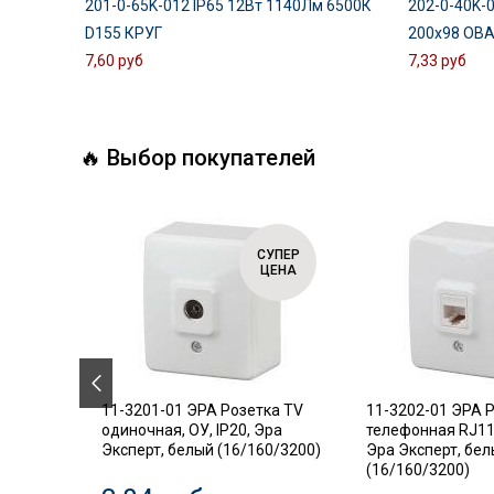
201-0-65K-012 IP65 12Вт 1140Лм 6500К
202-0-40K-
D155 КРУГ
200x98 ОВ
7,60 руб
7,33 руб
🔥 Выбор покупателей
СУПЕР
СУПЕР
ЦЕНА
ЦЕНА
.18
11-3201-01 ЭРА Розетка TV
11-3202-01 ЭРА 
ель,
одиночная, ОУ, IP20, Эра
телефонная RJ11,
Эксперт, белый (16/160/3200)
Эра Эксперт, бе
(16/160/3200)