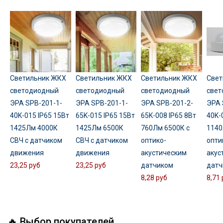
Светильник ЖКХ
Светильник ЖКХ
Светильник ЖКХ
Свет
светодиодный
светодиодный
светодиодный
свет
ЭРА SPB-201-1-
ЭРА SPB-201-1-
ЭРА SPB-201-2-
ЭРА 
40K-015 IP65 15Вт
65K-015 IP65 15Вт
65K-008 IP65 8Вт
40K-
1425Лм 4000К
1425Лм 6500К
760Лм 6500К с
1140
СВЧ с датчиком
СВЧ с датчиком
оптико-
опти
движения
движения
акустическим
акус
23,25 руб
23,25 руб
датчиком
датч
8,28 руб
8,71 
🔥 Выбор покупателей