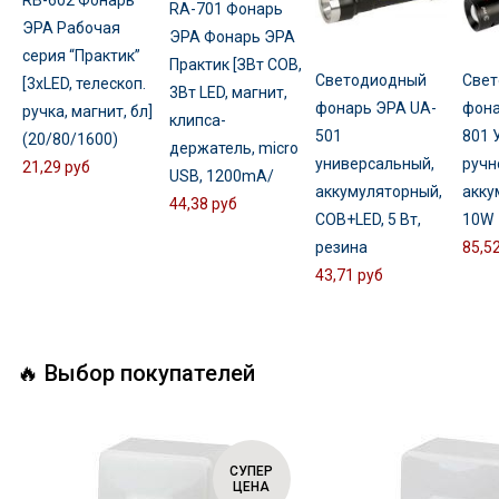
RB-602 Фонарь
RA-701 Фонарь
ЭРА Рабочая
ЭРА Фонарь ЭРА
серия “Практик”
Практик [ЗВт COB,
Светодиодный
Свет
[3xLED, телескоп.
3Вт LED, магнит,
фонарь ЭРА UA-
фона
ручка, магнит, бл]
клипса-
501
801 
(20/80/1600)
держатель, micro
универсальный,
ручн
21,29 руб
USB, 1200mA/
аккумуляторный,
акку
44,38 руб
COB+LED, 5 Вт,
10W
резина
85,5
43,71 руб
🔥 Выбор покупателей
СУПЕР
ЦЕНА