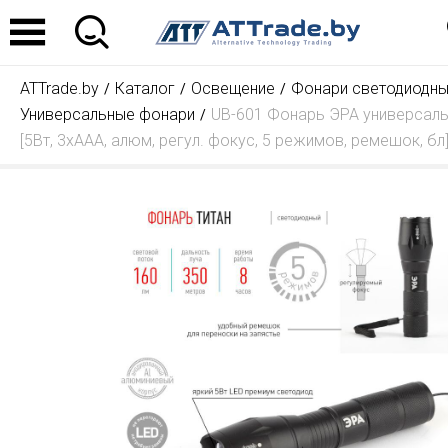
ATTrade.by
Каталог
Освещение
Фонари светодиодн
Универсальные фонари
UB-601 Фонарь ЭРА универсаль
[5Вт, 3хААА, алюм, регул. фокус, 5 режимов, ремешок, бл]