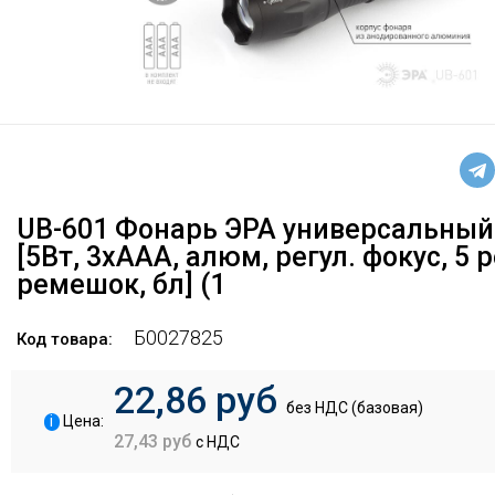
UB-601 Фонарь ЭРА универсальный 
[5Вт, 3хААА, алюм, регул. фокус, 5
ремешок, бл] (1
Б0027825
Код товара:
22,86 руб
без НДС (базовая)
i
Цена:
27,43 руб
с НДС