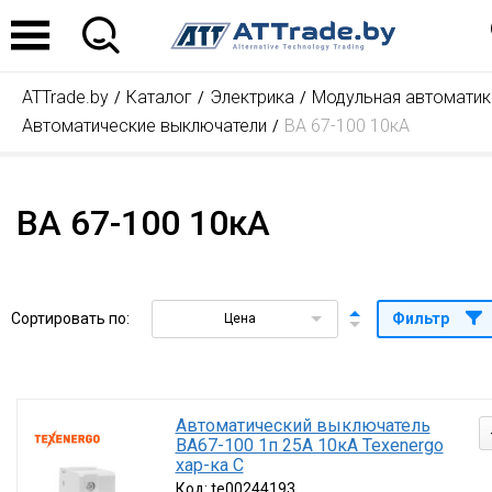
Подбор по пар
Найдено товаров:
ATTrade.by
Каталог
Электрика
Модульная автоматик
Номинальный ток,
10
(1)
Автоматические выключатели
ВА 67-100 10кА
25
(1)
16
(1)
32
(1)
40
(1)
ВА 67-100 10кА
50
(1)
Отключающая спос
80
(1)
10
(7)
Количество силов
1
(3)
3
(4)
Сортировать по:
Фильтр
Цена
Характеристика ср
C, от 5 до 10 х 
D, от 10 до 20 х
Серия
ВА 67100
(7)
Вид расцепителей
Автоматический выключатель
Тепловой и эл
ВА67-100 1п 25А 10кА Texenergo
Найдено товаров:
хар-ка C
Под
Код:
te00244193