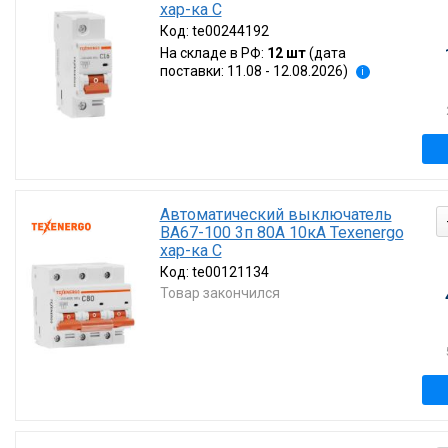
хар-ка C
Код:
te00244192
На складе в РФ:
12 шт
(дата
поставки: 11.08 - 12.08.2026)
i
Автоматический выключатель
ВА67-100 3п 80А 10кА Texenergo
хар-ка С
Код:
te00121134
Товар закончился