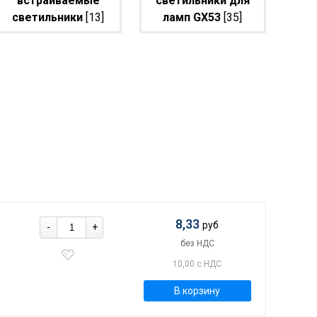
встраиваемые
светильники для
светильники
[13]
ламп GX53
[35]
8,33
руб
-
+
без НДС
10,00 с НДС
В корзину