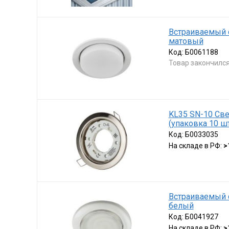
Встраиваемый 
матовый
Код:
Б0061188
Товар закончилс
KL35 SN-10 Све
(упаковка 10 шт
Код:
Б0033035
На складе в РФ:
>
Встраиваемый с
белый
Код:
Б0041927
На складе в РФ:
>