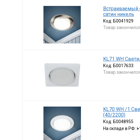
Встраиваемый с
сатин никель
Код:
Б0041929
Товар закончилс
KL71 WH Светил
Код:
Б0017633
Товар закончилс
KL70 WH /1 Све
(40/2200)
Код:
Б0048955
На складе в РФ:
>