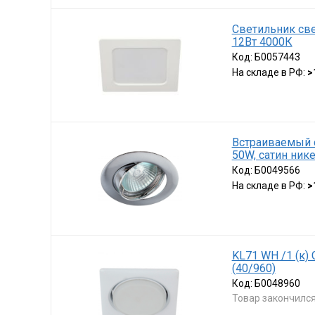
Светильник св
12Вт 4000К
Код:
Б0057443
На складе в РФ:
>
Встраиваемый с
50W, сатин ник
Код:
Б0049566
На складе в РФ:
>
KL71 WH /1 (к)
(40/960)
Код:
Б0048960
Товар закончилс