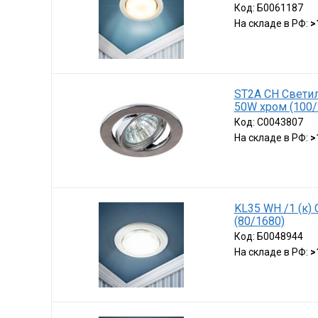
Код:
Б0061187
На складе в РФ:
>
ST2A CH Свети
50W хром (100/
Код:
C0043807
На складе в РФ:
>
KL35 WH /1 (к)
(80/1680)
Код:
Б0048944
На складе в РФ:
>