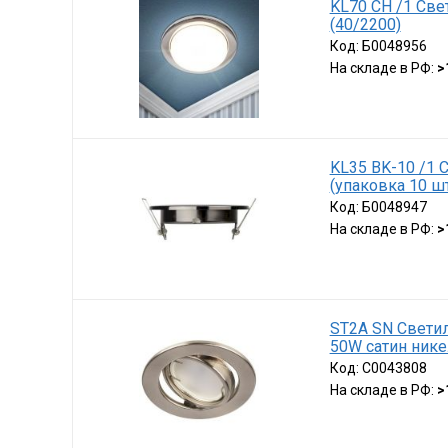
KL70 СН /1 Све
(40/2200)
Код:
Б0048956
На складе в РФ:
>
KL35 BK-10 /1 
(упаковка 10 шт
Код:
Б0048947
На складе в РФ:
>
ST2A SN Свети
50W сатин нике
Код:
C0043808
На складе в РФ:
>