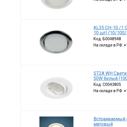
KL35 CН-10 /1 
10 шт) (10/100/
Код:
Б0048948
На складе в РФ:
>
ST2A WH Свети
50W белый (100
Код:
C0043805
На складе в РФ:
>
Встраиваемый 
матовый