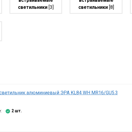
встраиваемые
встраиваемые
светильники
[3]
светильники
[8]
светильник алюминиевый ЭРА KL84 WH MR16/GU5.3
е:
2 шт.