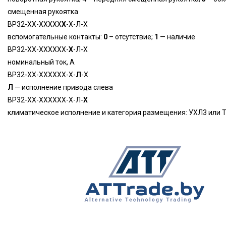
смещенная рукоятка
ВР32-ХХ-ХХХХХ
Х
-Х-Л-Х
вспомогательные контакты:
0
– отсутствие;
1
— наличие
ВР32-ХХ-ХХХХХХ-
Х
-Л-Х
номинальный ток, А
ВР32-ХХ-ХХХХХХ-Х-
Л
-Х
Л
— исполнение привода слева
ВР32-ХХ-ХХХХХХ-Х-Л-
Х
климатическое исполнение и категория размещения: УХЛ3 или 