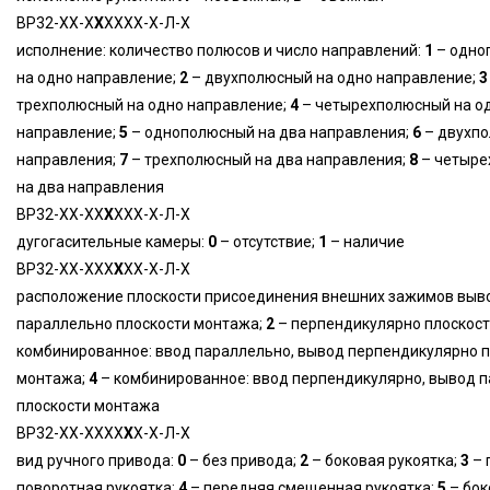
ВР32-ХХ-Х
Х
ХХХХ-Х-Л-Х
исполнение: количество полюсов и число направлений:
1
– одно
на одно направление;
2
– двухполюсный на одно направление;
3
трехполюсный на одно направление;
4
– четырехполюсный на о
направление;
5
– однополюсный на два направления;
6
– двухпо
направления;
7
– трехполюсный на два направления;
8
– четыре
на два направления
ВР32-ХХ-ХХ
Х
ХХХ-Х-Л-Х
дугогасительные камеры:
0
– отсутствие;
1
– наличие
ВР32-ХХ-ХХХ
Х
ХХ-Х-Л-Х
расположение плоскости присоединения внешних зажимов выв
параллельно плоскости монтажа;
2
– перпендикулярно плоскос
комбинированное: ввод параллельно, вывод перпендикулярно 
монтажа;
4
– комбинированное: ввод перпендикулярно, вывод 
плоскости монтажа
ВР32-ХХ-ХХХХ
Х
Х-Х-Л-Х
вид ручного привода:
0
– без привода;
2
– боковая рукоятка;
3
– 
поворотная рукоятка;
4
– передняя смещенная рукоятка;
5
– бок