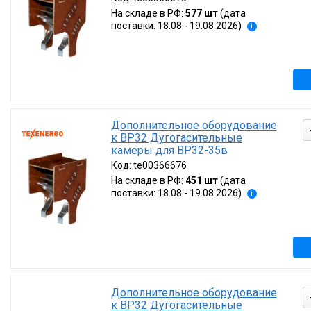
Наличие товара
На складе в РФ:
577 шт
(дата
поставки: 18.08 - 19.08.2026)
i
Найдено товаров:
Под
Сбр
Дополнительное оборудование
к ВР32 Дугогасительные
камеры для ВР32-35в
Код:
te00366676
На складе в РФ:
451 шт
(дата
поставки: 18.08 - 19.08.2026)
i
Дополнительное оборудование
к ВР32 Дугогасительные