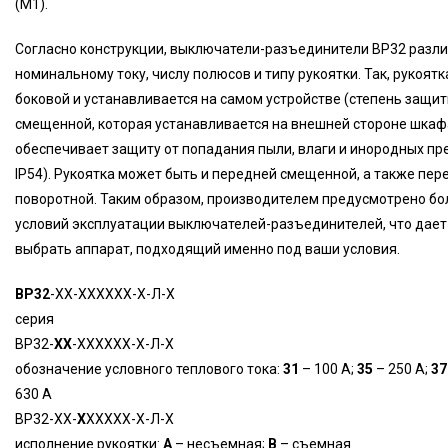
(М1).
Согласно конструкции, выключатели-разъединители ВР32 разл
номинальному току, числу полюсов и типу рукоятки. Так, рукоят
боковой и устанавливается на самом устройстве (степень защиты
смещенной, которая устанавливается на внешней стороне шкаф
обеспечивает защиту от попадания пыли, влаги и инородных пре
IР54). Рукоятка может быть и передней смещенной, а также пер
поворотной. Таким образом, производителем предусмотрено б
условий эксплуатации выключателей-разъединителей, что дае
выбрать аппарат, подходящий именно под ваши условия.
ВР32
-ХХ-ХХХХХХ-Х-Л-Х
серия
ВР32-
ХХ
-ХХХХХХ-Х-Л-Х
обозначение условного теплового тока:
31
– 100 А;
35
– 250 А;
37
630 А
ВР32-ХХ-
Х
ХХХХХ-Х-Л-Х
исполнение рукоятки:
А
– несъемная;
В
– съемная