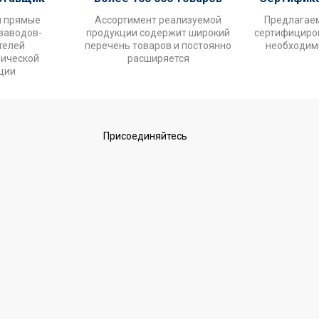
и прямые
Ассортимент реализуемой
Предлагае
заводов-
продукции содержит широкий
сертифициров
телей
перечень товаров и постоянно
необходим
нической
расширяется
ции
Присоединяйтесь