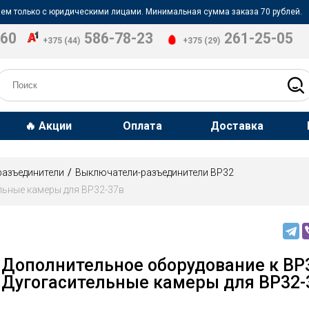
ем только с юридическими лицами. Минимальная сумма заказа 70 рублей.
-60
586-78-23
261-25-05
+375 (44)
+375 (29)
🔥 Акции
Оплата
Доставка
разъединители
Выключатели-разъединители ВР32
льные камеры для ВР32-37в
Дополнительное оборудование к ВР
Дугогасительные камеры для ВР32-