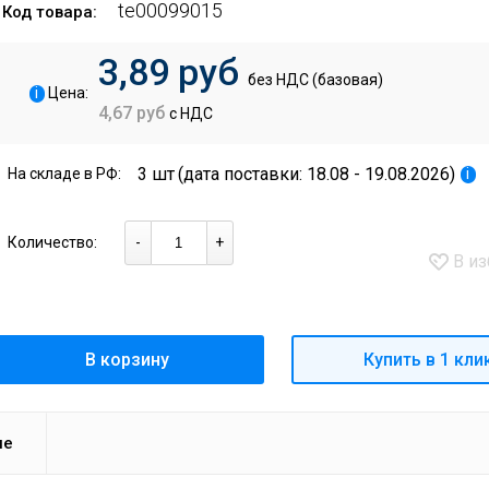
te00099015
Код товара:
3,89 руб
без НДС (базовая)
i
Цена:
4,67 руб
с НДС
3 шт
(дата поставки: 18.08 - 19.08.2026)
i
На складе в РФ:
Количество:
-
+
В из
В корзину
Купить в 1 кли
ие