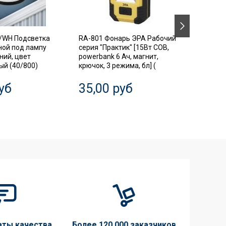
/WH Подсветка
RA-801 Фонарь ЭРА Рабочий
SIMPLE
ной под лампу
серия "Практик" [15Вт COB,
Автома
ний, цвет
powerbank 6 Ач, магнит,
выключ
й (40/800)
крючок, 3 режима, бл] (
диффер
3P+N 63
уб
35,00 руб
20,0
аты качества
Более 120 000 заказчиков