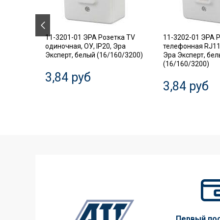
.18
11-3201-01 ЭРА Розетка TV
11-3202-01 ЭРА 
ель,
одиночная, ОУ, IP20, Эра
телефонная RJ11,
Эксперт, белый (16/160/3200)
Эра Эксперт, бе
(16/160/3200)
3,84 руб
3,84 руб
Первый по