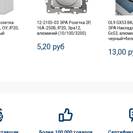
Розетка
12-2105-03 ЭРА Розетка 2P,
OL9 GX53 BK
 ОУ, IP20,
16A-250В, IP20, Эра12,
ЭРА Наклад
лый
алюминий (10/100/3200)
Gx53, алюми
черный+белы
5,20 руб
13,00 р
ставщик
Более 100 000 товаров
Сертифик