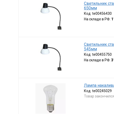
Светильник ста
650мм
Код:
te00456430
На складе в РФ:
1
Светильник ста
545мм
Код:
te00455750
На складе в РФ:
3
Лампа накалива
Код:
te00245029
Товар закончилс