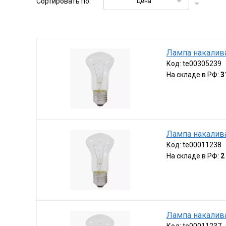
Сортировать по:
Цена
Лампа накалив
Код:
te00305239
На складе в РФ:
3
Лампа накалива
Код:
te00011238
На складе в РФ:
2
Лампа накалива