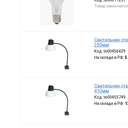
Код:
te00011237
Товар закончилс
Светильник ста
250мм
Код:
te00456429
На складе в РФ:
5
Светильник ста
410мм
Код:
te00455749
На складе в РФ:
1