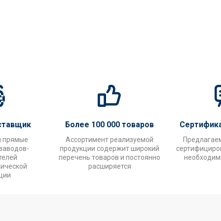
ставщик
Более 100 000 товаров
Сертифик
и прямые
Ассортимент реализуемой
Предлагае
заводов-
продукции содержит широкий
сертифициров
телей
перечень товаров и постоянно
необходим
нической
расширяется
ции