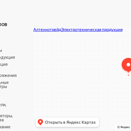
ров
Алтехнотрейд
Электротехническая продукция в Минске
Оптовая компания в Минске
ы
одукция
яция
пряжения
ьные
етры
ели,
ляторы,
ва
вание