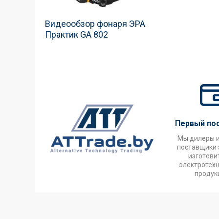
Видеообзор фонаря ЭРА
Практик GA 802
Первый по
Мы дилеры 
поставщики 
изготови
электротех
продук