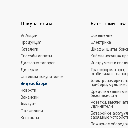
Покупателям
Категории това
🔥 Акции
Освещение
Продукция
Электрика
Каталоги
Шкафы, щиты, бокс
Способы оплаты
Кабеленесущая пр
Доставка товаров
Инструмент и изол
Дилерам
Трансформаторы,
стабилизаторы на
Оптовым покупателям
Электроизмерител
Видеообзоры
приборы, мультим
Новости
Средства защиты и
безопасности
Вакансии
Розетки, выключат
Аккаунт
удлинители
О компании
Батарейки, аккуму
зарядные устройст
Контакты
Пожарное оборудо