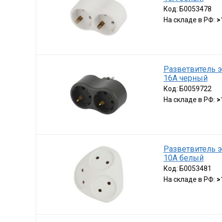
Код:
Б0053478
На складе в РФ:
>
Разветвитель э
16А черный
Код:
Б0059722
На складе в РФ:
>
Разветвитель э
10А белый
Код:
Б0053481
На складе в РФ:
>