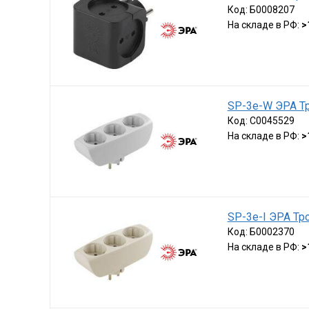
Код:
Б0008207
На складе в РФ:
>
SP-3e-W ЭРА Тр
Код:
C0045529
На складе в РФ:
>
SP-3e-I ЭРА Тро
Код:
Б0002370
На складе в РФ:
>