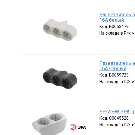
Разветвитель э
16А белый
Код:
Б0053479
На складе в РФ:
>
Разветвитель э
16А черный
Код:
Б0059723
На складе в РФ:
>
SP-2e-W ЭРА Тр
Код:
C0045528
На складе в РФ:
>