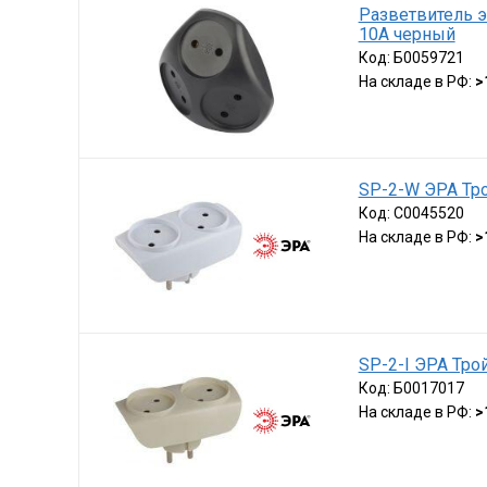
Разветвитель э
10А черный
Код:
Б0059721
На складе в РФ:
>
SP-2-W ЭРА Тро
Код:
C0045520
На складе в РФ:
>
SP-2-I ЭРА Трой
Код:
Б0017017
На складе в РФ:
>