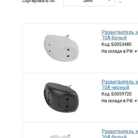
Сортировать по:
Цена
Разветвитель э
10А белый
Код:
Б0053480
На складе в РФ:
>
Разветвитель э
10А черный
Код:
Б0059720
На складе в РФ:
>
Разветвитель э
16А белый